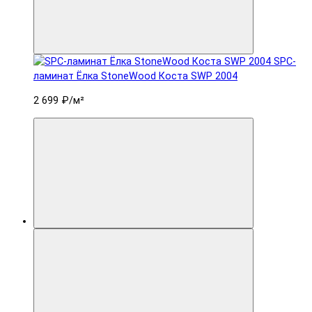
SPC-
ламинат Ëлка StoneWood Коста SWP 2004
2 699 ₽
/м²