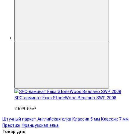
SPC-ламинат Ëлка StoneWood Веллано SWP 2008
2 699 ₽
/м²
Штучный паркет
Английская елка
Классик 5 мм
Классик 7 мм
Престиж
Французская елка
Товар дня