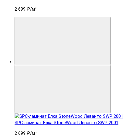
2 699 ₽
/м²
SPC-ламинат Ëлка StoneWood Леванто SWP 2001
2 699 ₽
/м²