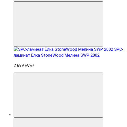
SPC-
ламинат Ëлка StoneWood Мелина SWP 2002
2 699 ₽
/м²