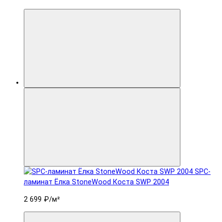
SPC-
ламинат Ëлка StoneWood Коста SWP 2004
2 699 ₽
/м²