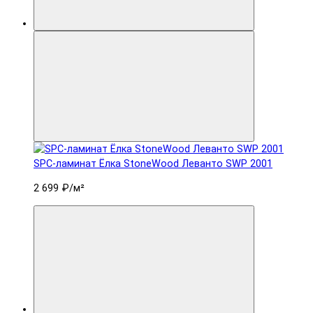
SPC-ламинат Ëлка StoneWood Леванто SWP 2001
2 699 ₽
/м²