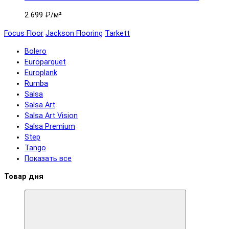
2 699 ₽
/м²
Focus Floor
Jackson Flooring
Tarkett
Bolero
Europarquet
Europlank
Rumba
Salsa
Salsa Art
Salsa Art Vision
Salsa Premium
Step
Tango
Показать все
Товар дня