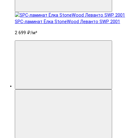
SPC-ламинат Ëлка StoneWood Леванто SWP 2001
2 699 ₽
/м²