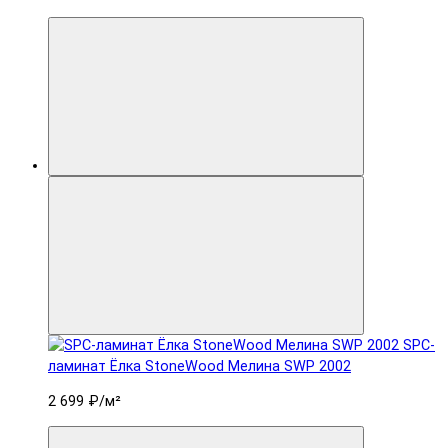
SPC-
ламинат Ëлка StoneWood Мелина SWP 2002
2 699 ₽
/м²