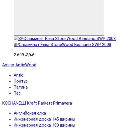
SPC-ламинат Ëлка StoneWood Веллано SWP 2008
2 699 ₽
/м²
Amigo
AnticWood
Antic
Контур
Патина
Тёс
KOCHANELLI
Kraft Parkett
Primavera
Английская елка
Инженерная доска 145 ширины
Инженерная доска 180 ширины