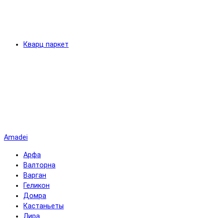
Кварц паркет
Amadei
Арфа
Валторна
Варган
Геликон
Домра
Кастаньеты
Лира