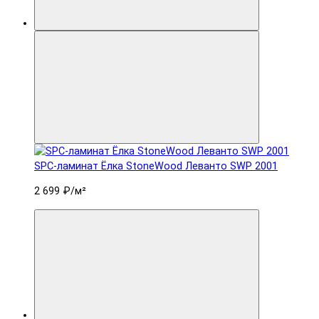
SPC-ламинат Ëлка StoneWood Леванто SWP 2001
2 699 ₽
/м²