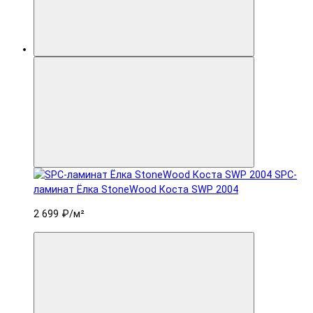
SPC-
ламинат Ëлка StoneWood Коста SWP 2004
2 699 ₽
/м²