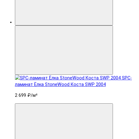
SPC-
ламинат Ëлка StoneWood Коста SWP 2004
2 699 ₽
/м²