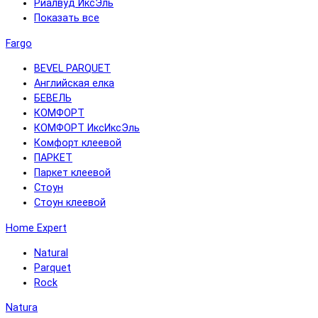
Риалвуд ИксЭль
Показать все
Fargo
BEVEL PARQUET
Английская елка
БЕВЕЛЬ
КОМФОРТ
КОМФОРТ ИксИксЭль
Комфорт клеевой
ПАРКЕТ
Паркет клеевой
Стоун
Стоун клеевой
Home Expert
Natural
Parquet
Rock
Natura