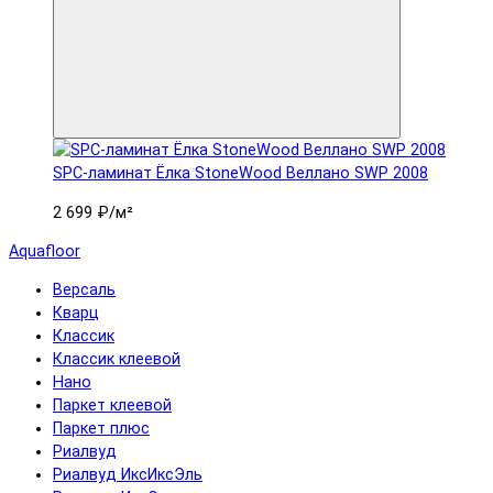
SPC-ламинат Ëлка StoneWood Веллано SWP 2008
2 699 ₽
/м²
Aquafloor
Версаль
Кварц
Классик
Классик клеевой
Нано
Паркет клеевой
Паркет плюс
Риалвуд
Риалвуд ИксИксЭль