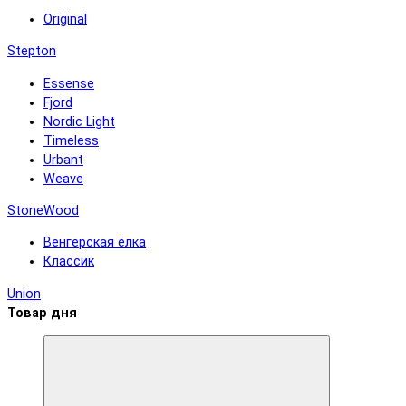
Original
Stepton
Essense
Fjord
Nordic Light
Timeless
Urbant
Weave
StoneWood
Венгерская ёлка
Классик
Union
Товар дня