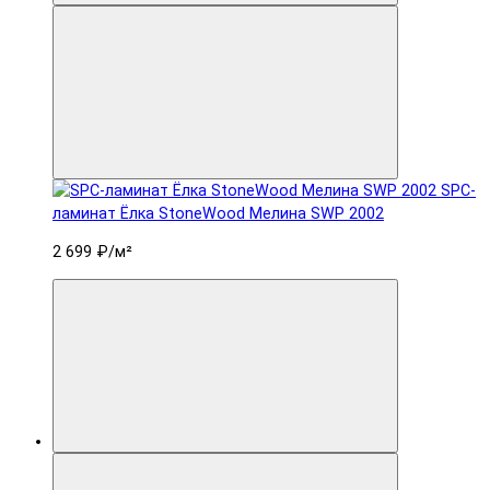
SPC-
ламинат Ëлка StoneWood Мелина SWP 2002
2 699 ₽
/м²