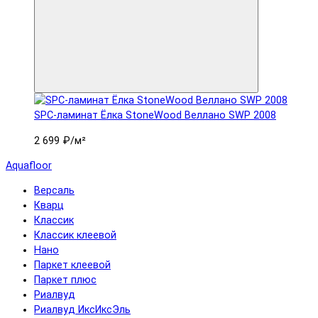
SPC-ламинат Ëлка StoneWood Веллано SWP 2008
2 699 ₽
/м²
Aquafloor
Версаль
Кварц
Классик
Классик клеевой
Нано
Паркет клеевой
Паркет плюс
Риалвуд
Риалвуд ИксИксЭль