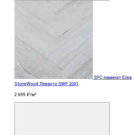
SPC-ламинат Ëлка
StoneWood Леванто SWP 2001
2 699 ₽
/м²