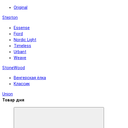
Original
Stepton
Essense
Fjord
Nordic Light
Timeless
Urbant
Weave
StoneWood
Венгерская ёлка
Классик
Union
Товар дня