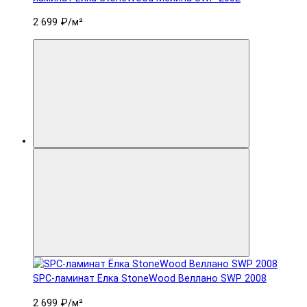
2 699 ₽
/м²
SPC-ламинат Ëлка StoneWood Веллано SWP 2008
2 699 ₽
/м²