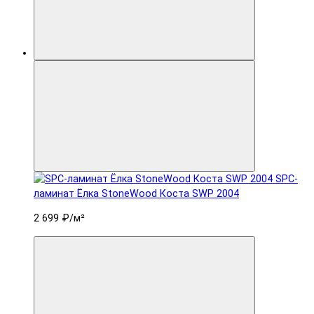
SPC-
ламинат Ëлка StoneWood Коста SWP 2004
2 699 ₽
/м²