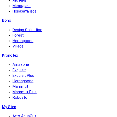
Лютень
Мелодика
Показать все
Boho
Design Collection
Forest
Herringbone
Village
Kronotex
Amazone
Exquisit
Exquisit Plus
Herringbone
Mammut
Mammut Plus
Robusto
My Step
Arto AquaOut