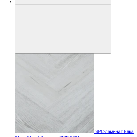
SPC-ламинат Ëлка