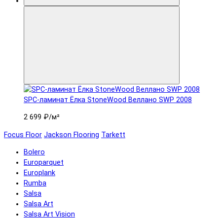
SPC-ламинат Ëлка StoneWood Веллано SWP 2008
2 699 ₽
/м²
Focus Floor
Jackson Flooring
Tarkett
Bolero
Europarquet
Europlank
Rumba
Salsa
Salsa Art
Salsa Art Vision