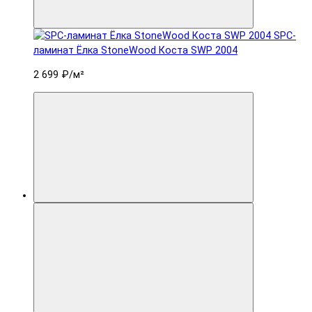
SPC-
ламинат Ëлка StoneWood Коста SWP 2004
2 699 ₽
/м²