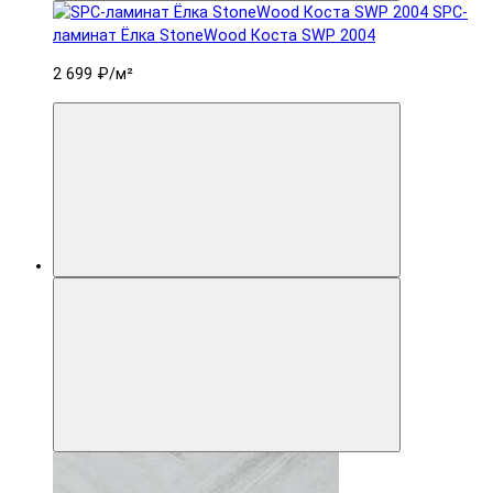
SPC-
ламинат Ëлка StoneWood Коста SWP 2004
2 699 ₽
/м²