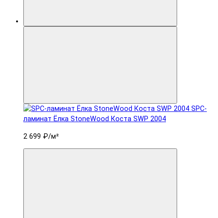
SPC-
ламинат Ëлка StoneWood Коста SWP 2004
2 699 ₽
/м²