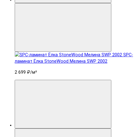
SPC-
ламинат Ëлка StoneWood Мелина SWP 2002
2 699 ₽
/м²