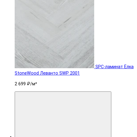
SPC-ламинат Ëлка
StoneWood Леванто SWP 2001
2 699 ₽
/м²