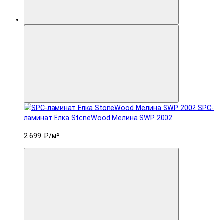
SPC-
ламинат Ëлка StoneWood Мелина SWP 2002
2 699 ₽
/м²