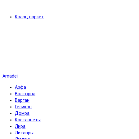
Кварц паркет
Amadei
Арфа
Валторна
Варган
Геликон
Домра
Кастаньеты
Лира
Литавры