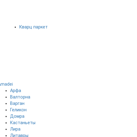
Кварц паркет
Amadei
Арфа
Валторна
Варган
Геликон
Домра
Кастаньеты
Лира
Литавры