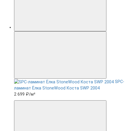
SPC-
ламинат Ëлка StoneWood Коста SWP 2004
2 699 ₽
/м²