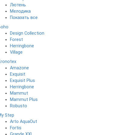
Лютень
Мелодика
Показать все
Boho
Design Collection
Forest
Herringbone
Village
Kronotex
Amazone
Exquisit
Exquisit Plus
Herringbone
Mammut
Mammut Plus
Robusto
My Step
Arto AquaOut
Fortis
Grande XXL