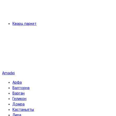
Кварц паркет
Amadei
Арфа
Валторна
Варган
Геликон
Домра
Кастаньеты
Лира