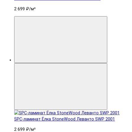
2 699 ₽
/м²
SPC-ламинат Ëлка StoneWood Леванто SWP 2001
2 699 ₽
/м²