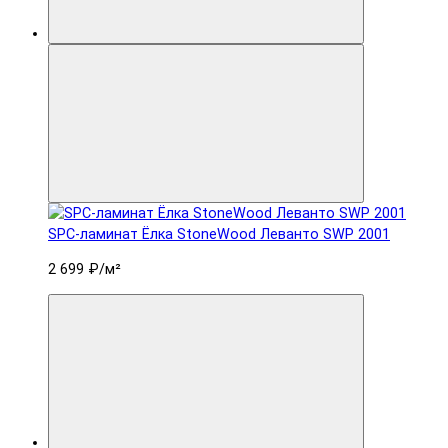
SPC-ламинат Ëлка StoneWood Леванто SWP 2001
2 699 ₽
/м²