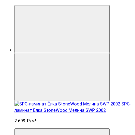
SPC-
ламинат Ëлка StoneWood Мелина SWP 2002
2 699 ₽
/м²