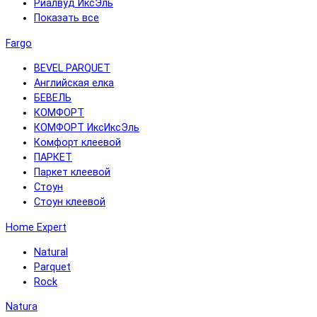
Риалвуд ИксЭль
Показать все
Fargo
BEVEL PARQUET
Английская елка
БЕВЕЛЬ
КОМФОРТ
КОМФОРТ ИксИксЭль
Комфорт клеевой
ПАРКЕТ
Паркет клеевой
Стоун
Стоун клеевой
Home Expert
Natural
Parquet
Rock
Natura