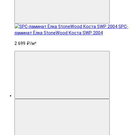
SPC-
ламинат Ëлка StoneWood Коста SWP 2004
2 699 ₽
/м²