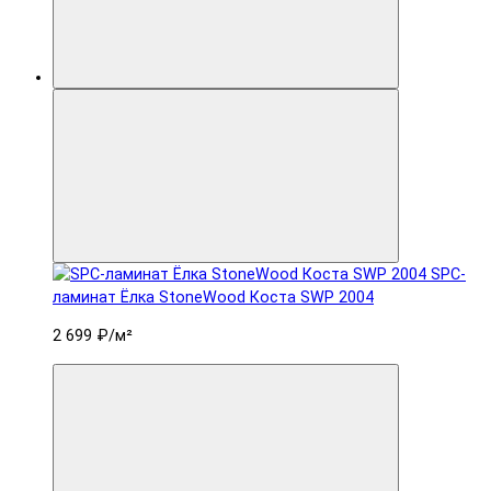
SPC-
ламинат Ëлка StoneWood Коста SWP 2004
2 699 ₽
/м²