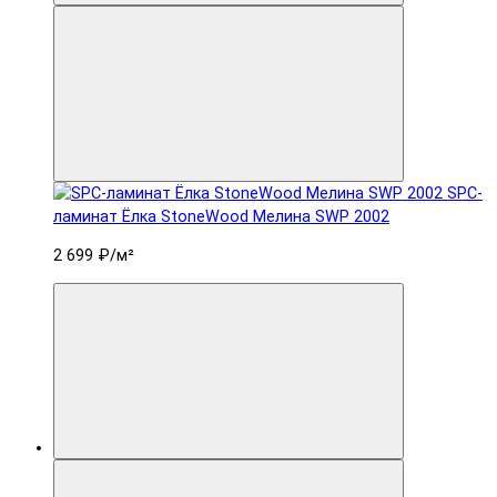
SPC-
ламинат Ëлка StoneWood Мелина SWP 2002
2 699 ₽
/м²