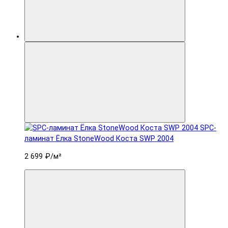
SPC-
ламинат Ëлка StoneWood Коста SWP 2004
2 699 ₽
/м²