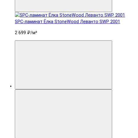
SPC-ламинат Ëлка StoneWood Леванто SWP 2001
2 699 ₽
/м²