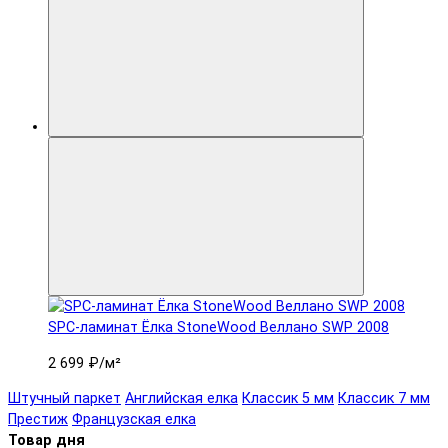
SPC-ламинат Ëлка StoneWood Веллано SWP 2008
2 699 ₽
/м²
Штучный паркет
Английская елка
Классик 5 мм
Классик 7 мм
Престиж
Французская елка
Товар дня