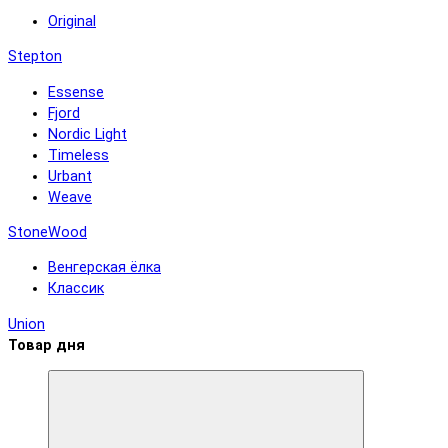
Original
Stepton
Essense
Fjord
Nordic Light
Timeless
Urbant
Weave
StoneWood
Венгерская ёлка
Классик
Union
Товар дня