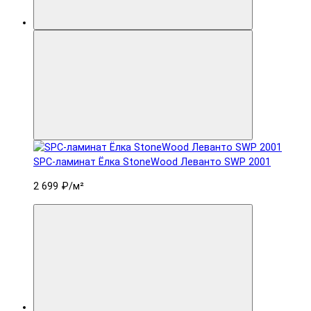
SPC-ламинат Ëлка StoneWood Леванто SWP 2001
2 699 ₽
/м²