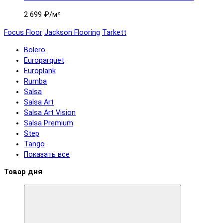
2 699 ₽
/м²
Focus Floor
Jackson Flooring
Tarkett
Bolero
Europarquet
Europlank
Rumba
Salsa
Salsa Art
Salsa Art Vision
Salsa Premium
Step
Tango
Показать все
Товар дня