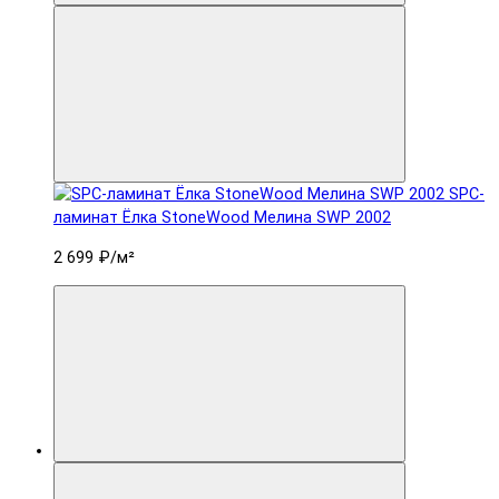
SPC-
ламинат Ëлка StoneWood Мелина SWP 2002
2 699 ₽
/м²