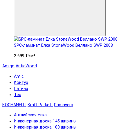
SPC-ламинат Ëлка StoneWood Веллано SWP 2008
2 699 ₽
/м²
Amigo
AnticWood
Antic
Контур
Патина
Тёс
KOCHANELLI
Kraft Parkett
Primavera
Английская елка
Инженерная доска 145 ширины
Инженерная доска 180 ширины