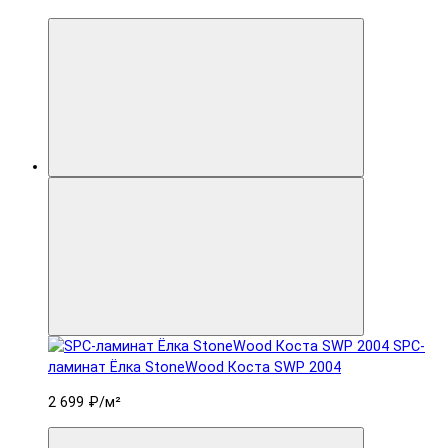
SPC-
ламинат Ëлка StoneWood Коста SWP 2004
2 699 ₽
/м²