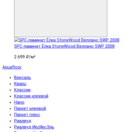
SPC-ламинат Ëлка StoneWood Веллано SWP 2008
2 699 ₽
/м²
Aquafloor
Версаль
Кварц
Классик
Классик клеевой
Нано
Паркет клеевой
Паркет плюс
Риалвуд
Риалвуд ИксИксЭль