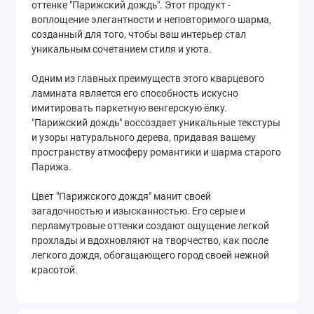
оттенке "Парижский дождь". Этот продукт -
воплощение элегантности и неповторимого шарма,
созданный для того, чтобы ваш интерьер стал
уникальным сочетанием стиля и уюта.
Одним из главных преимуществ этого кварцевого
ламината является его способность искусно
имитировать паркетную венгерскую ёлку.
"Парижский дождь" воссоздает уникальные текстуры
и узоры натурального дерева, придавая вашему
пространству атмосферу романтики и шарма старого
Парижа.
Цвет "Парижского дождя" манит своей
загадочностью и изысканностью. Его серые и
перламутровые оттенки создают ощущение легкой
прохлады и вдохновляют на творчество, как после
легкого дождя, обогащающего город своей нежной
красотой.
Кварцвиниловый ламинат Fargo в цвете "Парижский