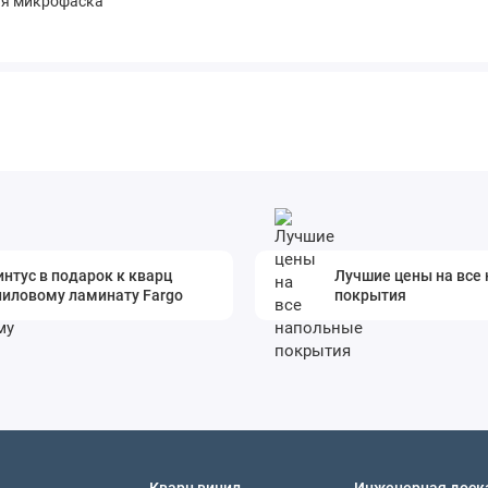
яя микрофаска
нтус в подарок к кварц
Лучшие цены на все
ниловому ламинату Fargo
покрытия