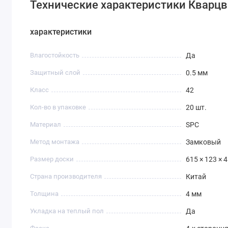
Технические характеристики Кварц
характеристики
Влагостойкость
Да
Защитный слой
0.5 мм
Класс
42
Кол-во в упаковке
20 шт.
Материал
SPC
Метод монтажа
Замковый
Размер доски
615 × 123 × 
Страна производителя
Китай
Толщина
4 мм
Укладка на теплый пол
Да