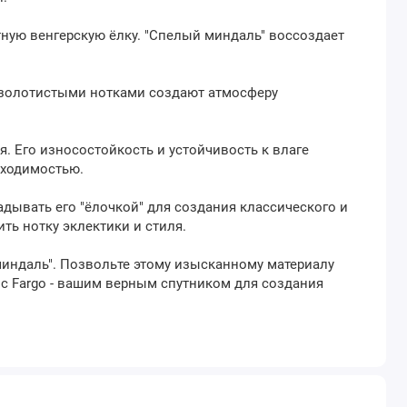
тную венгерскую ёлку. "Спелый миндаль" воссоздает
и золотистыми нотками создают атмосферу
. Его износостойкость и устойчивость к влаге
оходимостью.
дывать его "ёлочкой" для создания классического и
ть нотку эклектики и стиля.
миндаль". Позвольте этому изысканному материалу
 с Fargo - вашим верным спутником для создания