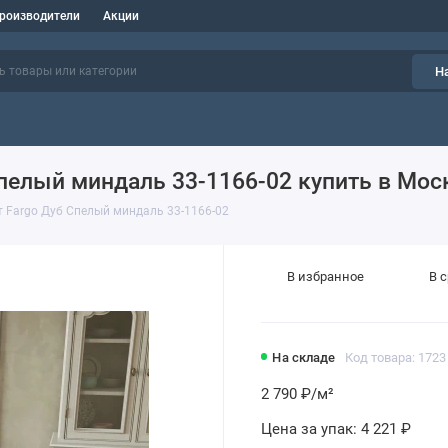
роизводители
Акции
Н
пелый миндаль 33-1166-02 купить в Мос
Fargo Дуб Спелый миндаль 33-1166-02
В избранное
В 
На складе
Код товара: 1723
2 790 ₽
/м²
Цена за упак:
4 221 ₽