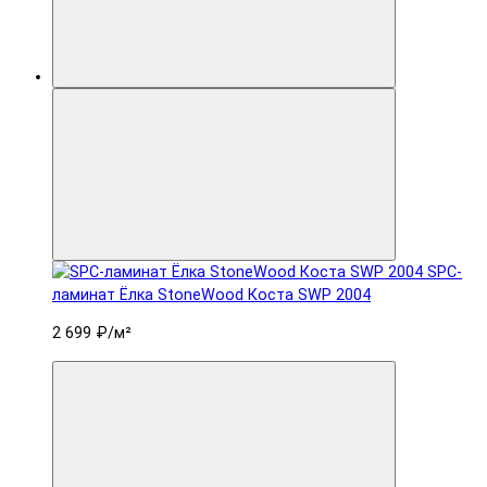
SPC-
ламинат Ëлка StoneWood Коста SWP 2004
2 699 ₽
/м²