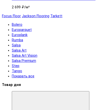
2 699 ₽
/м²
Focus Floor
Jackson Flooring
Tarkett
Bolero
Europarquet
Europlank
Rumba
Salsa
Salsa Art
Salsa Art Vision
Salsa Premium
Step
Tango
Показать все
Товар дня