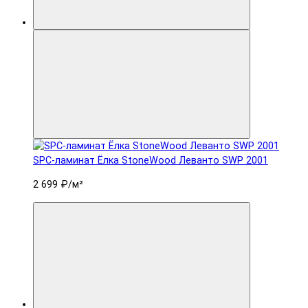
SPC-ламинат Ëлка StoneWood Леванто SWP 2001
2 699 ₽
/м²