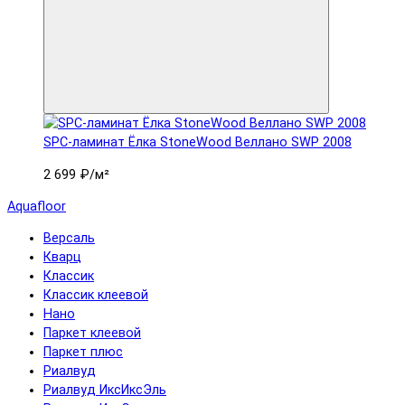
SPC-ламинат Ëлка StoneWood Веллано SWP 2008
2 699 ₽
/м²
Aquafloor
Версаль
Кварц
Классик
Классик клеевой
Нано
Паркет клеевой
Паркет плюс
Риалвуд
Риалвуд ИксИксЭль