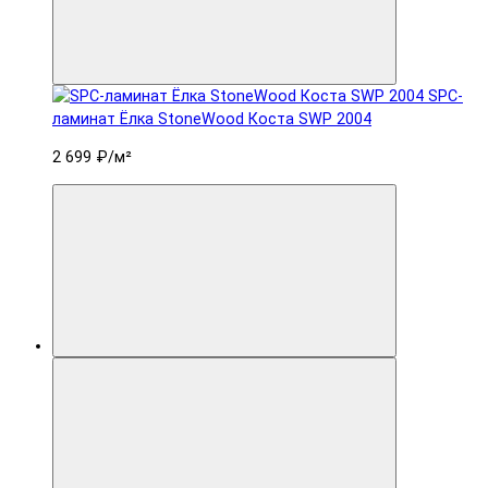
SPC-
ламинат Ëлка StoneWood Коста SWP 2004
2 699 ₽
/м²