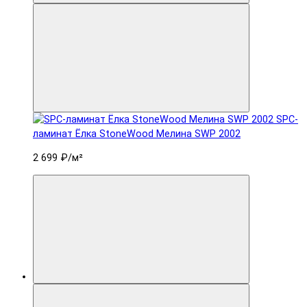
SPC-
ламинат Ëлка StoneWood Мелина SWP 2002
2 699 ₽
/м²