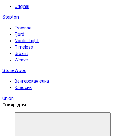
Original
Stepton
Essense
Fjord
Nordic Light
Timeless
Urbant
Weave
StoneWood
Венгерская ёлка
Классик
Union
Товар дня