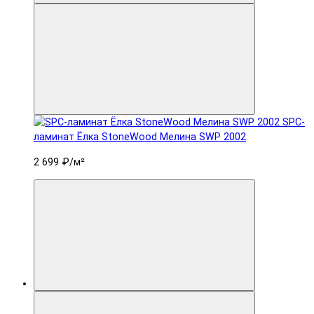
SPC-
ламинат Ëлка StoneWood Мелина SWP 2002
2 699 ₽
/м²