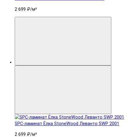
2 699 ₽
/м²
SPC-ламинат Ëлка StoneWood Леванто SWP 2001
2 699 ₽
/м²