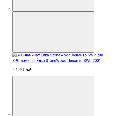
SPC-ламинат Ëлка StoneWood Леванто SWP 2001
2 699 ₽
/м²