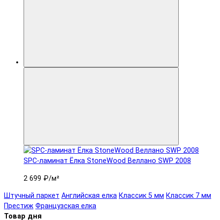
SPC-ламинат Ëлка StoneWood Веллано SWP 2008
2 699 ₽
/м²
Штучный паркет
Английская елка
Классик 5 мм
Классик 7 мм
Престиж
Французская елка
Товар дня