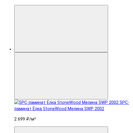
SPC-
ламинат Ëлка StoneWood Мелина SWP 2002
2 699 ₽
/м²