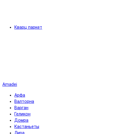
Кварц паркет
Amadei
Арфа
Валторна
Варган
Геликон
Домра
Кастаньеты
Лира