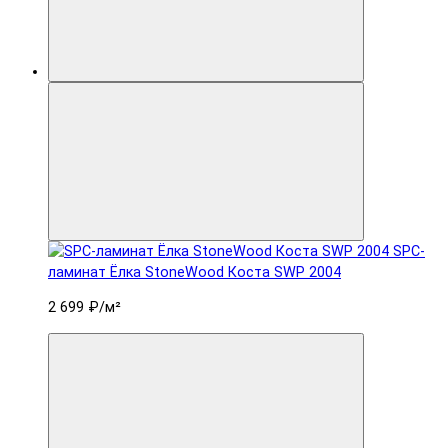
SPC-
ламинат Ëлка StoneWood Коста SWP 2004
2 699 ₽
/м²