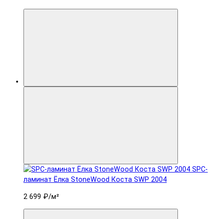
SPC-
ламинат Ëлка StoneWood Коста SWP 2004
2 699 ₽
/м²