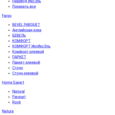
Риалвуд ИксЭль
Показать все
Fargo
BEVEL PARQUET
Английская елка
БЕВЕЛЬ
КОМФОРТ
КОМФОРТ ИксИксЭль
Комфорт клеевой
ПАРКЕТ
Паркет клеевой
Стоун
Стоун клеевой
Home Expert
Natural
Parquet
Rock
Natura