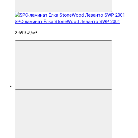
SPC-ламинат Ëлка StoneWood Леванто SWP 2001
2 699 ₽
/м²