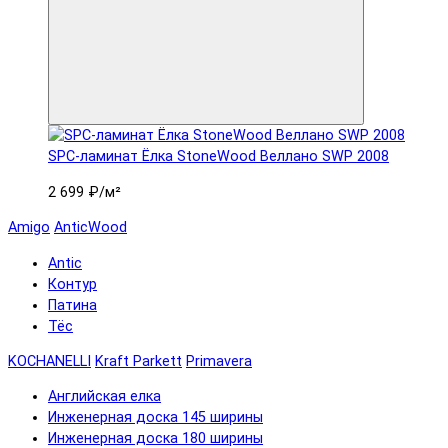
SPC-ламинат Ëлка StoneWood Веллано SWP 2008
2 699 ₽
/м²
Amigo
AnticWood
Antic
Контур
Патина
Тёс
KOCHANELLI
Kraft Parkett
Primavera
Английская елка
Инженерная доска 145 ширины
Инженерная доска 180 ширины