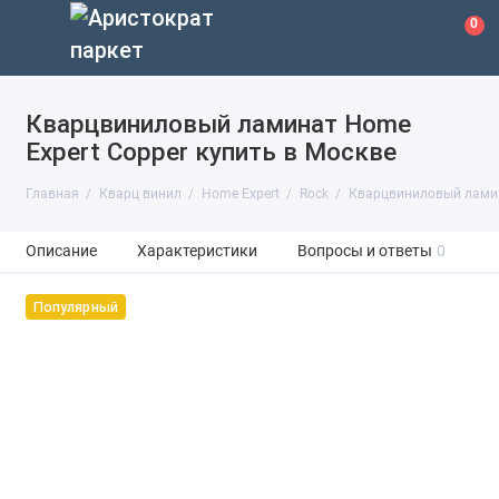
0
Кварцвиниловый ламинат Home
Expert Copper купить в Москве
Главная
Кварц винил
Home Expert
Rock
Кварцвиниловый ламин
Описание
Характеристики
Вопросы и ответы
0
Популярный