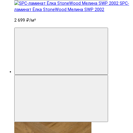
SPC-
ламинат Ëлка StoneWood Мелина SWP 2002
2 699 ₽
/м²