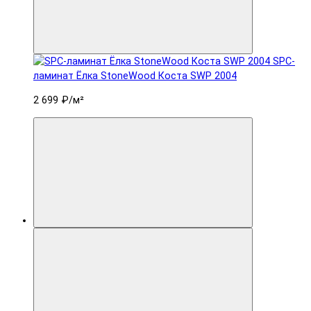
SPC-
ламинат Ëлка StoneWood Коста SWP 2004
2 699 ₽
/м²