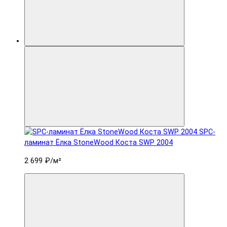
SPC-
ламинат Ëлка StoneWood Коста SWP 2004
2 699 ₽
/м²