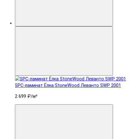
SPC-ламинат Ëлка StoneWood Леванто SWP 2001
2 699 ₽
/м²