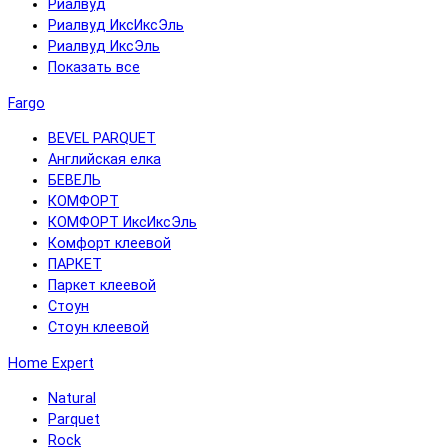
Риалвуд
Риалвуд ИксИксЭль
Риалвуд ИксЭль
Показать все
Fargo
BEVEL PARQUET
Английская елка
БЕВЕЛЬ
КОМФОРТ
КОМФОРТ ИксИксЭль
Комфорт клеевой
ПАРКЕТ
Паркет клеевой
Стоун
Стоун клеевой
Home Expert
Natural
Parquet
Rock