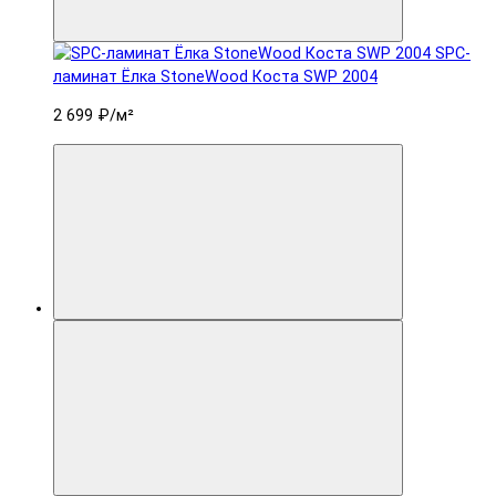
SPC-
ламинат Ëлка StoneWood Коста SWP 2004
2 699 ₽
/м²