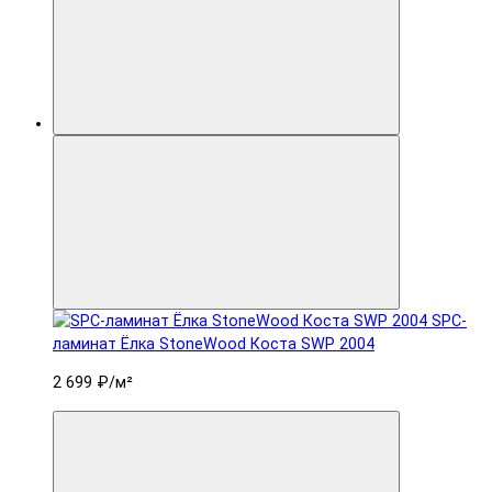
SPC-
ламинат Ëлка StoneWood Коста SWP 2004
2 699 ₽
/м²