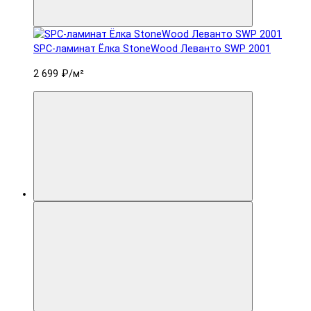
SPC-ламинат Ëлка StoneWood Леванто SWP 2001
2 699 ₽
/м²