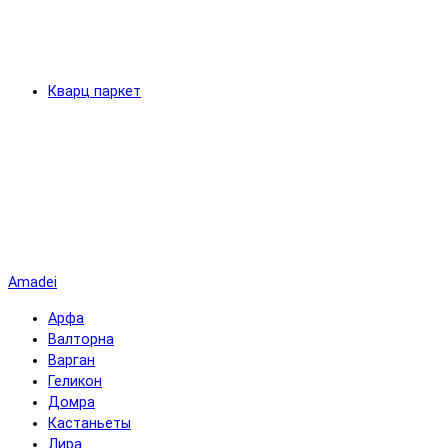
Кварц паркет
Amadei
Арфа
Валторна
Варган
Геликон
Домра
Кастаньеты
Лира