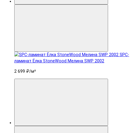
SPC-
ламинат Ëлка StoneWood Мелина SWP 2002
2 699 ₽
/м²