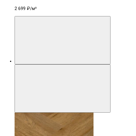
2 699 ₽
/м²