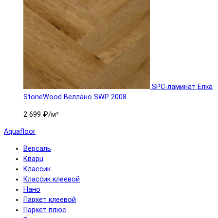
SPC-ламинат Ëлка
StoneWood Веллано SWP 2008
2 699 ₽
/м²
Aquafloor
Версаль
Кварц
Классик
Классик клеевой
Нано
Паркет клеевой
Паркет плюс