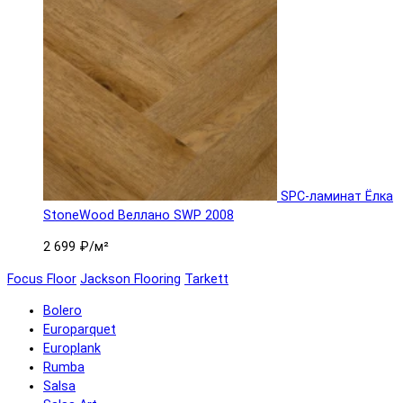
SPC-ламинат Ëлка
StoneWood Веллано SWP 2008
2 699 ₽
/м²
Focus Floor
Jackson Flooring
Tarkett
Bolero
Europarquet
Europlank
Rumba
Salsa