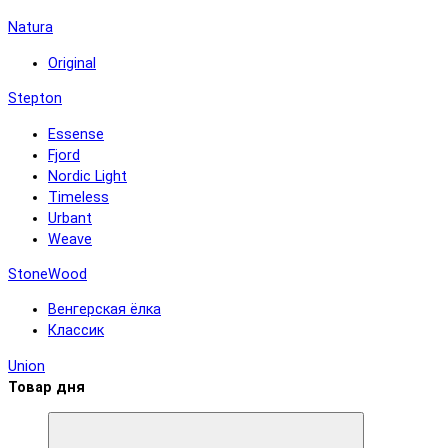
Natura
Original
Stepton
Essense
Fjord
Nordic Light
Timeless
Urbant
Weave
StoneWood
Венгерская ёлка
Классик
Union
Товар дня