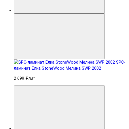
SPC-
ламинат Ëлка StoneWood Мелина SWP 2002
2 699 ₽
/м²