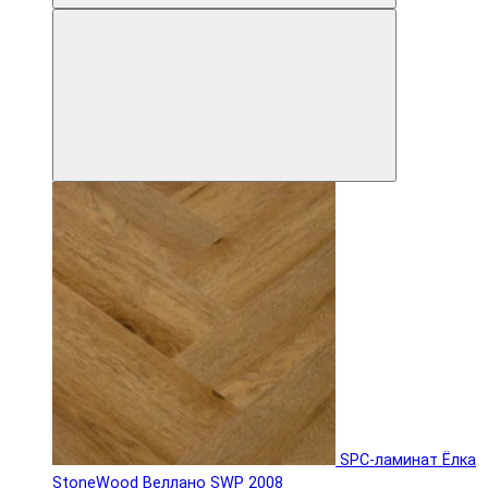
SPC-ламинат Ëлка
StoneWood Веллано SWP 2008