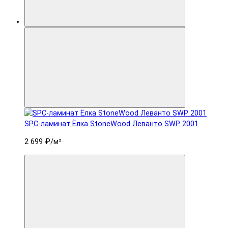
SPC-ламинат Ëлка StoneWood Леванто SWP 2001
2 699 ₽
/м²