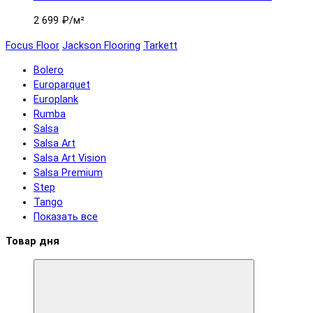
2 699 ₽
/м²
Focus Floor
Jackson Flooring
Tarkett
Bolero
Europarquet
Europlank
Rumba
Salsa
Salsa Art
Salsa Art Vision
Salsa Premium
Step
Tango
Показать все
Товар дня