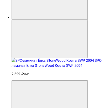
SPC-
ламинат Ëлка StoneWood Коста SWP 2004
2 699 ₽
/м²