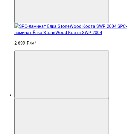
SPC-
ламинат Ëлка StoneWood Коста SWP 2004
2 699 ₽
/м²