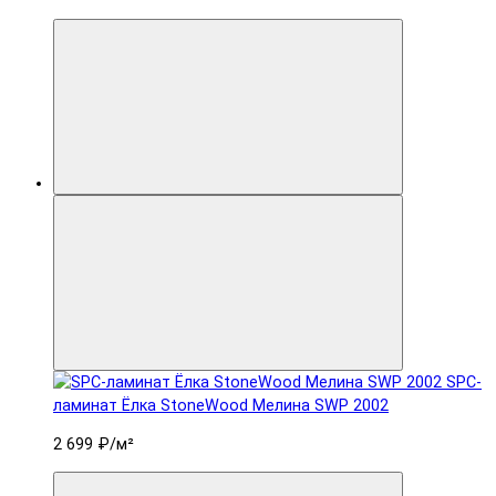
SPC-
ламинат Ëлка StoneWood Мелина SWP 2002
2 699 ₽
/м²