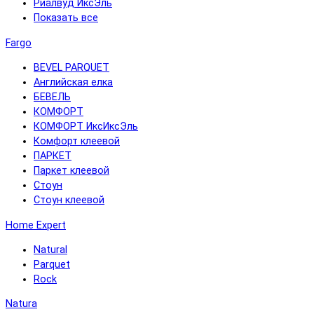
Риалвуд ИксЭль
Показать все
Fargo
BEVEL PARQUET
Английская елка
БЕВЕЛЬ
КОМФОРТ
КОМФОРТ ИксИксЭль
Комфорт клеевой
ПАРКЕТ
Паркет клеевой
Стоун
Стоун клеевой
Home Expert
Natural
Parquet
Rock
Natura