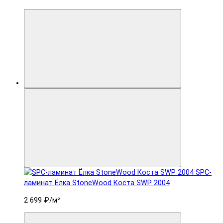
SPC-
ламинат Ëлка StoneWood Коста SWP 2004
2 699 ₽
/м²