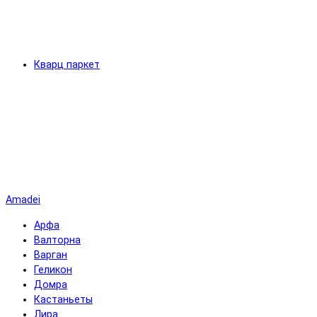
Кварц паркет
Amadei
Арфа
Валторна
Варган
Геликон
Домра
Кастаньеты
Лира