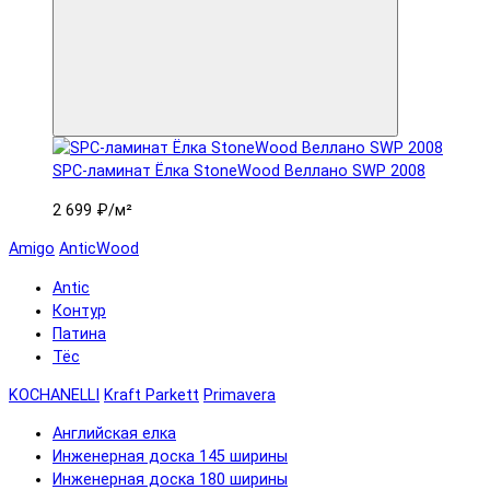
SPC-ламинат Ëлка StoneWood Веллано SWP 2008
2 699 ₽
/м²
Amigo
AnticWood
Antic
Контур
Патина
Тёс
KOCHANELLI
Kraft Parkett
Primavera
Английская елка
Инженерная доска 145 ширины
Инженерная доска 180 ширины