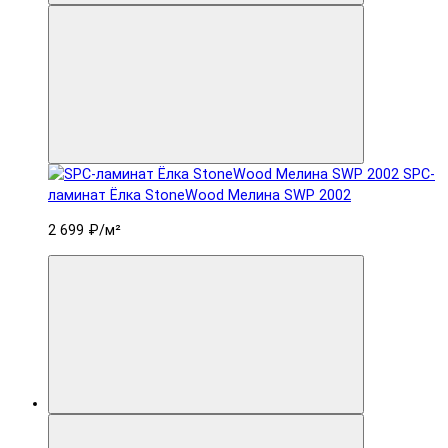
SPC-
ламинат Ëлка StoneWood Мелина SWP 2002
2 699 ₽
/м²