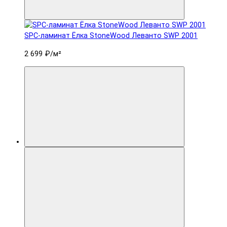
SPC-ламинат Ëлка StoneWood Леванто SWP 2001
2 699 ₽
/м²