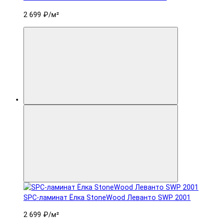
2 699 ₽
/м²
SPC-ламинат Ëлка StoneWood Леванто SWP 2001
2 699 ₽
/м²