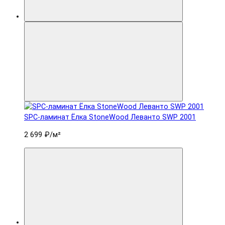
SPC-ламинат Ëлка StoneWood Леванто SWP 2001
2 699 ₽
/м²