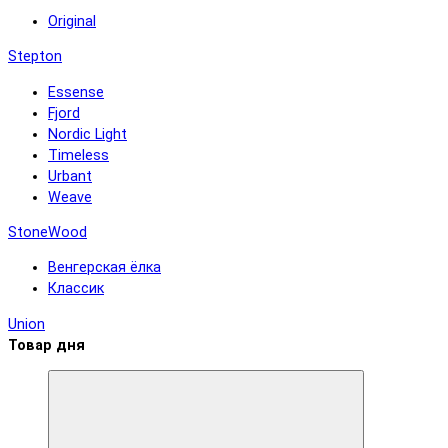
Original
Stepton
Essense
Fjord
Nordic Light
Timeless
Urbant
Weave
StoneWood
Венгерская ёлка
Классик
Union
Товар дня