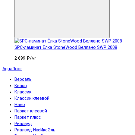
SPC-ламинат Ëлка StoneWood Веллано SWP 2008
2 699 ₽
/м²
Aquafloor
Версаль
Кварц
Классик
Классик клеевой
Нано
Паркет клеевой
Паркет плюс
Риалвуд
Риалвуд ИксИксЭль