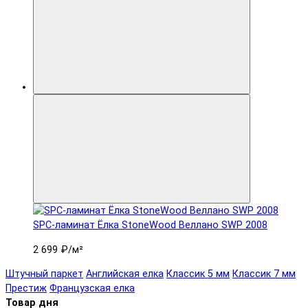
SPC-ламинат Ëлка StoneWood Веллано SWP 2008
2 699 ₽
/м²
Штучный паркет
Английская елка
Классик 5 мм
Классик 7 мм
Престиж
Французская елка
Товар дня