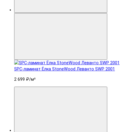
SPC-ламинат Ëлка StoneWood Леванто SWP 2001
2 699 ₽
/м²