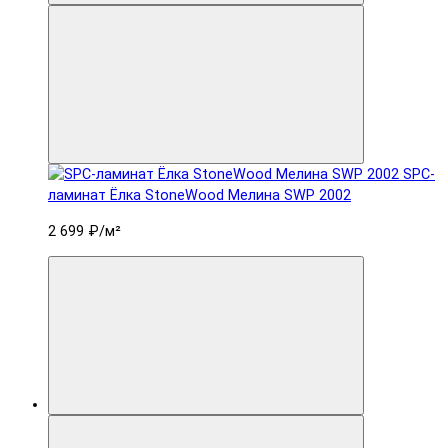
SPC-
ламинат Ëлка StoneWood Мелина SWP 2002
2 699 ₽
/м²