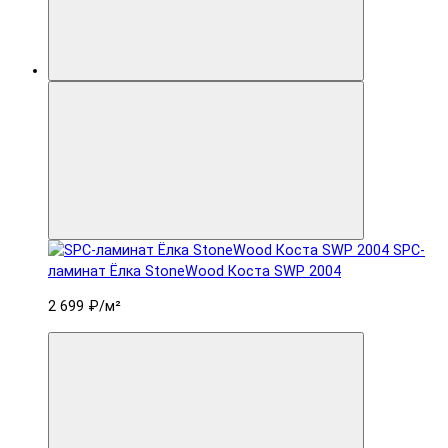
SPC-
ламинат Ëлка StoneWood Коста SWP 2004
2 699 ₽
/м²