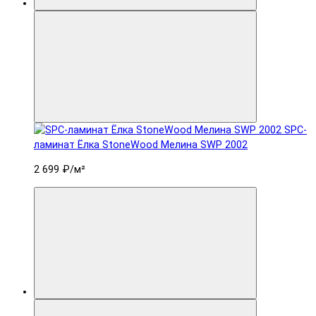
SPC-
ламинат Ëлка StoneWood Мелина SWP 2002
2 699 ₽
/м²