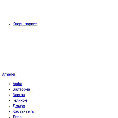
Кварц паркет
Amadei
Арфа
Валторна
Варган
Геликон
Домра
Кастаньеты
Лира