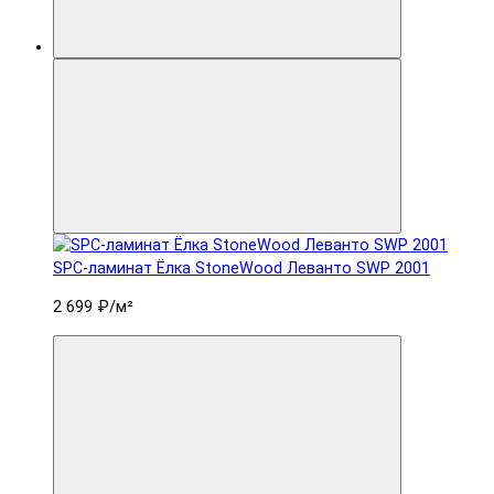
SPC-ламинат Ëлка StoneWood Леванто SWP 2001
2 699 ₽
/м²