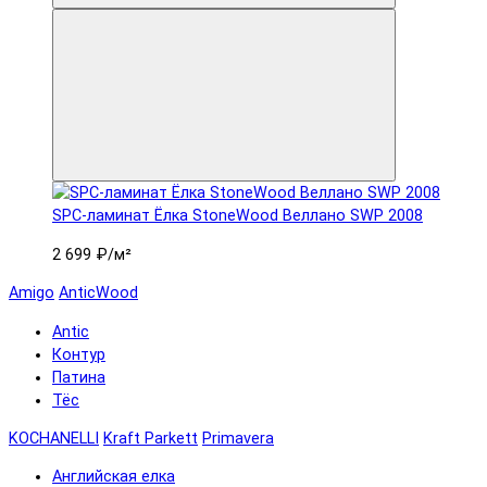
SPC-ламинат Ëлка StoneWood Веллано SWP 2008
2 699 ₽
/м²
Amigo
AnticWood
Antic
Контур
Патина
Тёс
KOCHANELLI
Kraft Parkett
Primavera
Английская елка