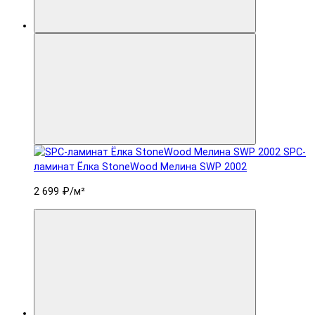
SPC-
ламинат Ëлка StoneWood Мелина SWP 2002
2 699 ₽
/м²