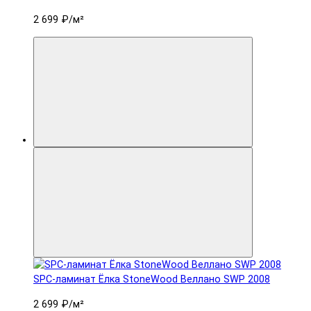
2 699 ₽
/м²
SPC-ламинат Ëлка StoneWood Веллано SWP 2008
2 699 ₽
/м²