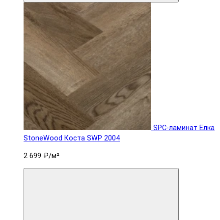
SPC-ламинат Ëлка
StoneWood Коста SWP 2004
2 699 ₽
/м²