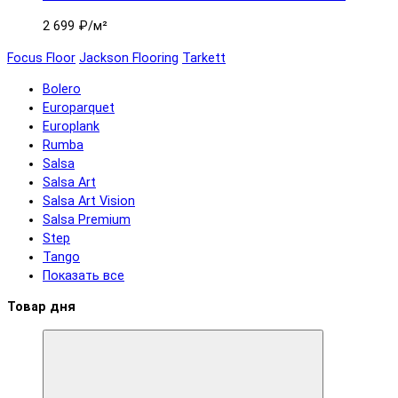
2 699 ₽
/м²
Focus Floor
Jackson Flooring
Tarkett
Bolero
Europarquet
Europlank
Rumba
Salsa
Salsa Art
Salsa Art Vision
Salsa Premium
Step
Tango
Показать все
Товар дня