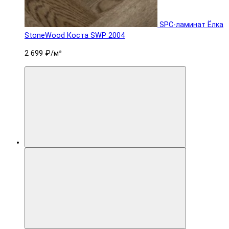
SPC-ламинат Ëлка
StoneWood Коста SWP 2004
2 699 ₽
/м²