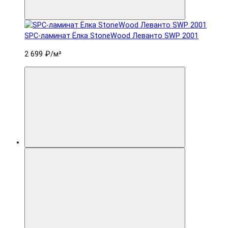
SPC-ламинат Ëлка StoneWood Леванто SWP 2001
2 699 ₽
/м²