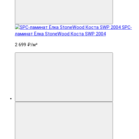
SPC-
ламинат Ëлка StoneWood Коста SWP 2004
2 699 ₽
/м²