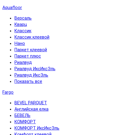
Aquafloor
Версаль
Кварц
Классик
Классик клеевой
Нано
Паркет клеевой
Паркет плюс
Риалвуд
Риалвуд ИксИксЭль
Риалвуд ИксЭль
Показать все
Fargo
BEVEL PARQUET
Английская елка
БЕВЕЛЬ
КОМФОРТ
КОМФОРТ ИксИксЭль
Комфорт клеевой