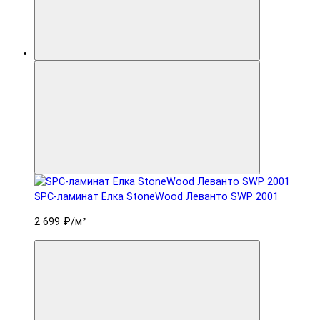
SPC-ламинат Ëлка StoneWood Леванто SWP 2001
2 699 ₽
/м²