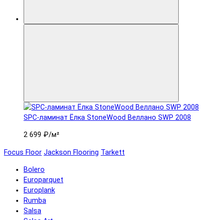
SPC-ламинат Ëлка StoneWood Веллано SWP 2008
2 699 ₽
/м²
Focus Floor
Jackson Flooring
Tarkett
Bolero
Europarquet
Europlank
Rumba
Salsa