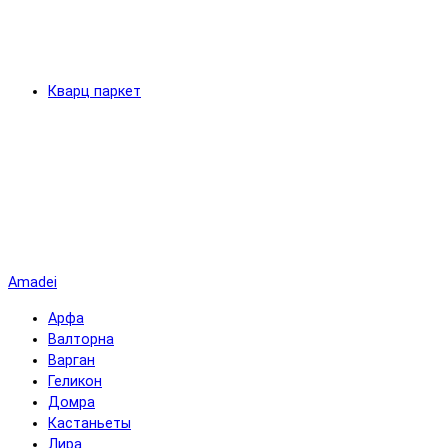
Кварц паркет
Amadei
Арфа
Валторна
Варган
Геликон
Домра
Кастаньеты
Лира