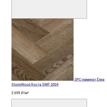
SPC-ламинат Ëлка
StoneWood Коста SWP 2004
2 699 ₽
/м²