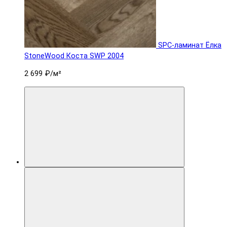
SPC-ламинат Ëлка
StoneWood Коста SWP 2004
2 699 ₽
/м²