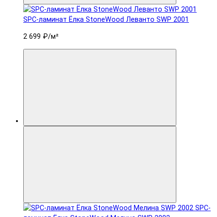
SPC-ламинат Ëлка StoneWood Леванто SWP 2001
2 699 ₽
/м²
SPC-