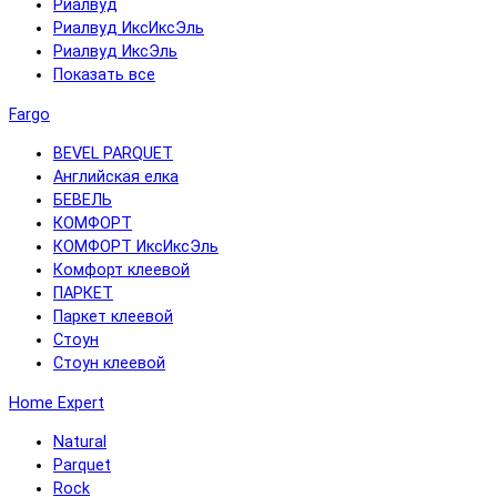
Риалвуд
Риалвуд ИксИксЭль
Риалвуд ИксЭль
Показать все
Fargo
BEVEL PARQUET
Английская елка
БЕВЕЛЬ
КОМФОРТ
КОМФОРТ ИксИксЭль
Комфорт клеевой
ПАРКЕТ
Паркет клеевой
Стоун
Стоун клеевой
Home Expert
Natural
Parquet
Rock