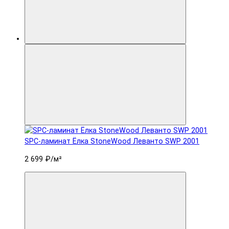
SPC-ламинат Ëлка StoneWood Леванто SWP 2001
2 699 ₽
/м²