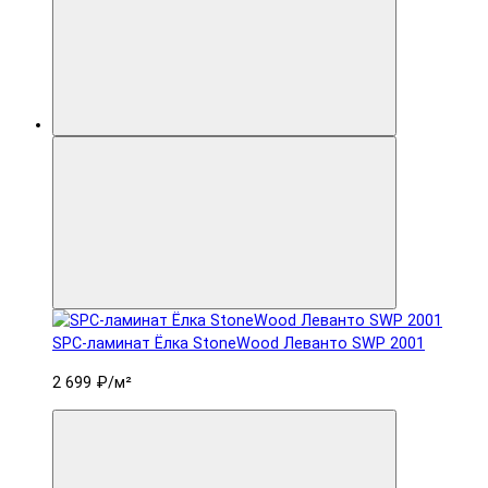
SPC-ламинат Ëлка StoneWood Леванто SWP 2001
2 699 ₽
/м²