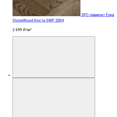
SPC-ламинат Ëлка
StoneWood Коста SWP 2004
2 699 ₽
/м²