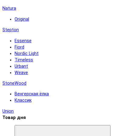
Natura
Original
Stepton
Essense
Fjord
Nordic Light
Timeless
Urbant
Weave
StoneWood
Венгерская ёлка
Классик
Union
Товар дня