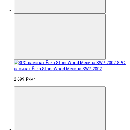
SPC-
ламинат Ëлка StoneWood Мелина SWP 2002
2 699 ₽
/м²