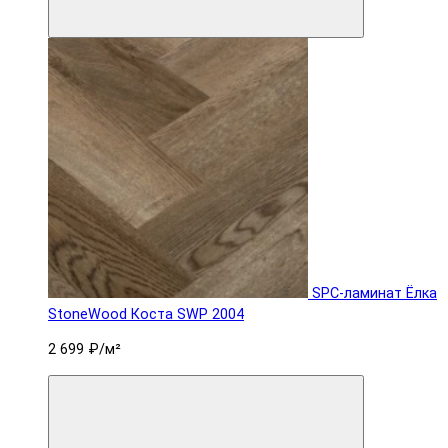
SPC-ламинат Ëлка
StoneWood Коста SWP 2004
2 699 ₽
/м²