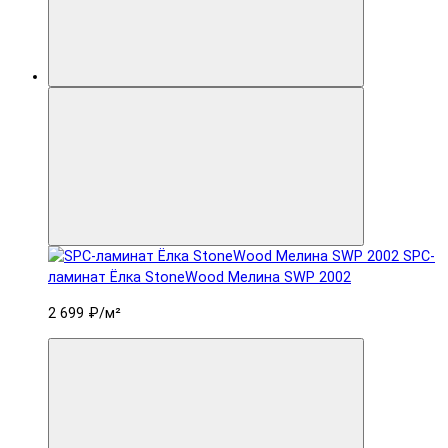
SPC-
ламинат Ëлка StoneWood Мелина SWP 2002
2 699 ₽
/м²