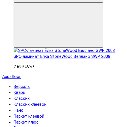
SPC-ламинат Ëлка StoneWood Веллано SWP 2008
2 699 ₽
/м²
Aquafloor
Версаль
Кварц
Классик
Классик клеевой
Нано
Паркет клеевой
Паркет плюс