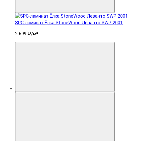
SPC-ламинат Ëлка StoneWood Леванто SWP 2001
2 699 ₽
/м²