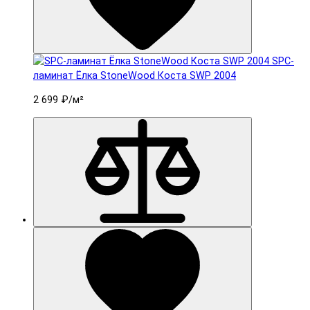
SPC-
ламинат Ëлка StoneWood Коста SWP 2004
2 699 ₽
/м²