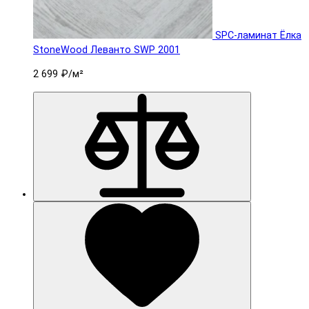
SPC-ламинат Ëлка
StoneWood Леванто SWP 2001
2 699 ₽
/м²