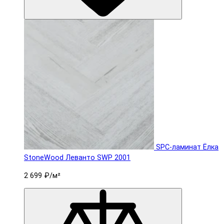
SPC-ламинат Ëлка
StoneWood Леванто SWP 2001
2 699 ₽
/м²