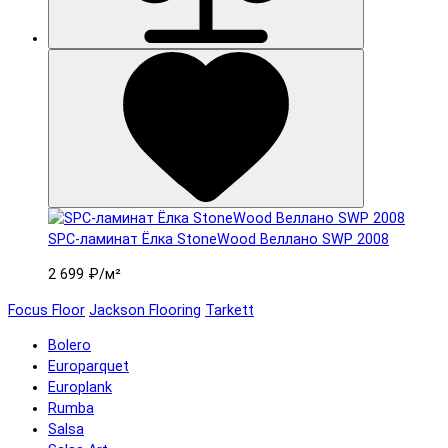
SPC-ламинат Ëлка StoneWood Веллано SWP 2008
2 699 ₽
/м²
Focus Floor
Jackson Flooring
Tarkett
Bolero
Europarquet
Europlank
Rumba
Salsa