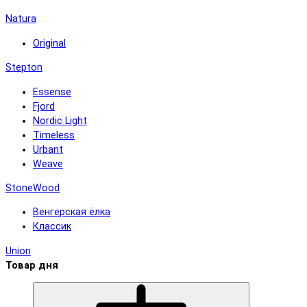
Natura
Original
Stepton
Essense
Fjord
Nordic Light
Timeless
Urbant
Weave
StoneWood
Венгерская ёлка
Классик
Union
Товар дня