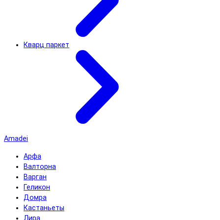
Кварц паркет
Amadei
Арфа
Валторна
Варган
Геликон
Домра
Кастаньеты
Лира