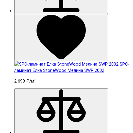
SPC-
ламинат Ëлка StoneWood Мелина SWP 2002
2 699 ₽
/м²