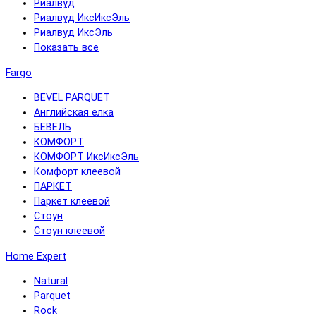
Риалвуд
Риалвуд ИксИксЭль
Риалвуд ИксЭль
Показать все
Fargo
BEVEL PARQUET
Английская елка
БЕВЕЛЬ
КОМФОРТ
КОМФОРТ ИксИксЭль
Комфорт клеевой
ПАРКЕТ
Паркет клеевой
Стоун
Стоун клеевой
Home Expert
Natural
Parquet
Rock