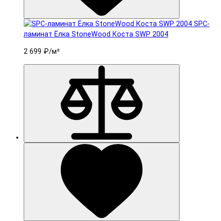
SPC-
ламинат Ëлка StoneWood Коста SWP 2004
2 699 ₽
/м²