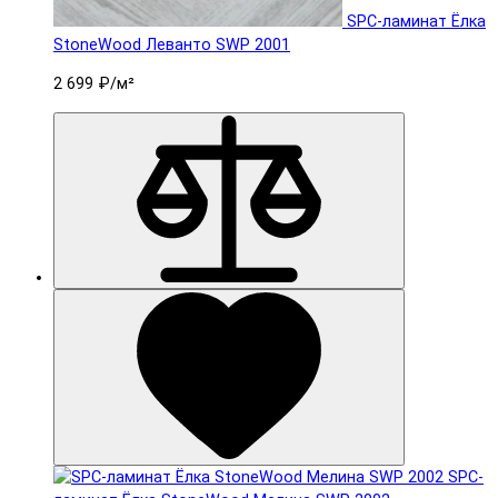
SPC-ламинат Ëлка
StoneWood Леванто SWP 2001
2 699 ₽
/м²
SPC-