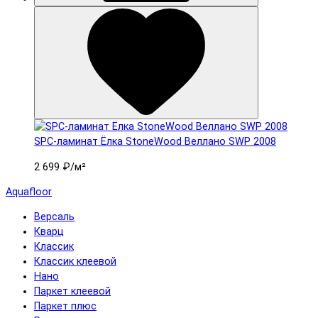
SPC-ламинат Ëлка StoneWood Веллано SWP 2008
2 699 ₽
/м²
Aquafloor
Версаль
Кварц
Классик
Классик клеевой
Нано
Паркет клеевой
Паркет плюс