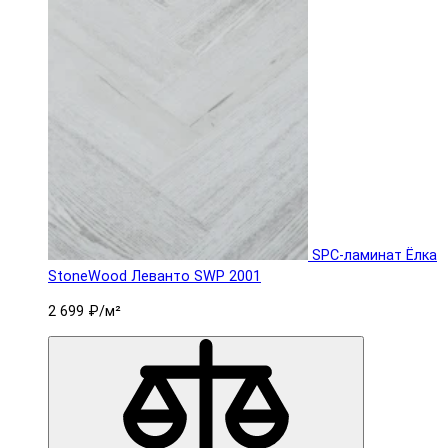
SPC-ламинат Ëлка
StoneWood Леванто SWP 2001
2 699 ₽
/м²