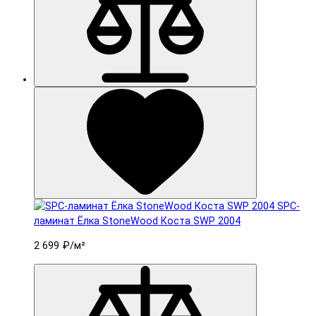
SPC-
ламинат Ëлка StoneWood Коста SWP 2004
2 699 ₽
/м²