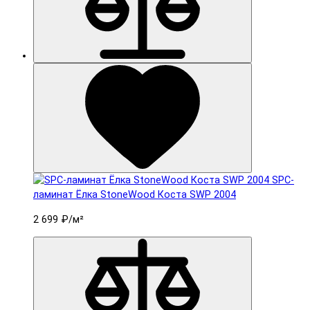
SPC-
ламинат Ëлка StoneWood Коста SWP 2004
2 699 ₽
/м²