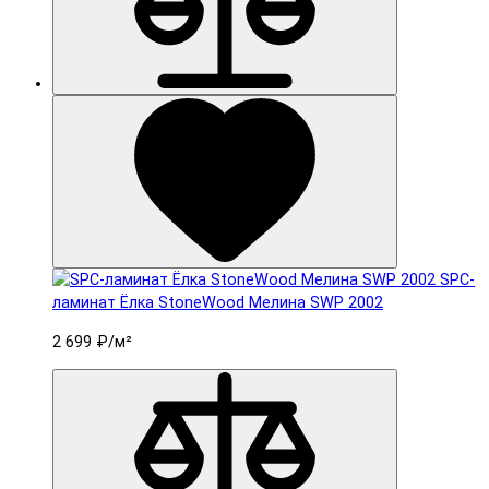
SPC-
ламинат Ëлка StoneWood Мелина SWP 2002
2 699 ₽
/м²