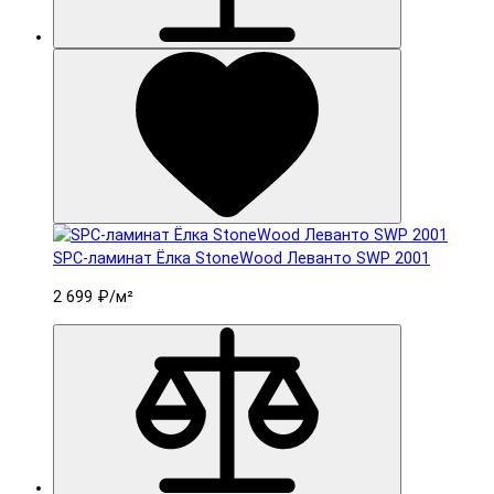
SPC-ламинат Ëлка StoneWood Леванто SWP 2001
2 699 ₽
/м²