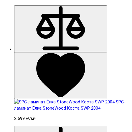
SPC-
ламинат Ëлка StoneWood Коста SWP 2004
2 699 ₽
/м²