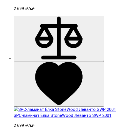
2 699 ₽
/м²
SPC-ламинат Ëлка StoneWood Леванто SWP 2001
2 699 ₽
/м²