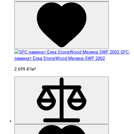
SPC-
ламинат Ëлка StoneWood Мелина SWP 2002
2 699 ₽
/м²