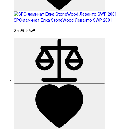
SPC-ламинат Ëлка StoneWood Леванто SWP 2001
2 699 ₽
/м²