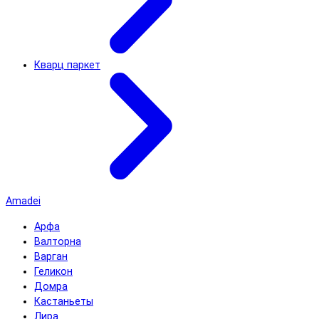
Кварц паркет
Amadei
Арфа
Валторна
Варган
Геликон
Домра
Кастаньеты
Лира