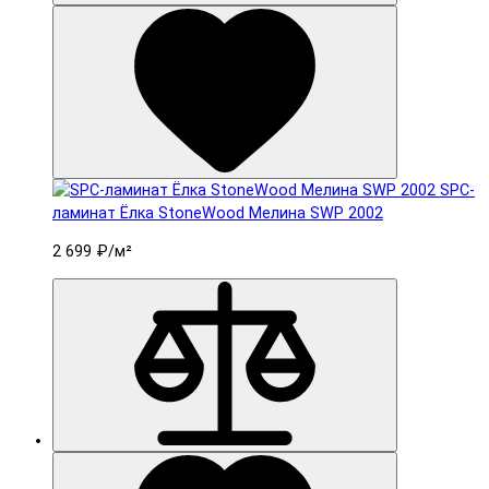
SPC-
ламинат Ëлка StoneWood Мелина SWP 2002
2 699 ₽
/м²