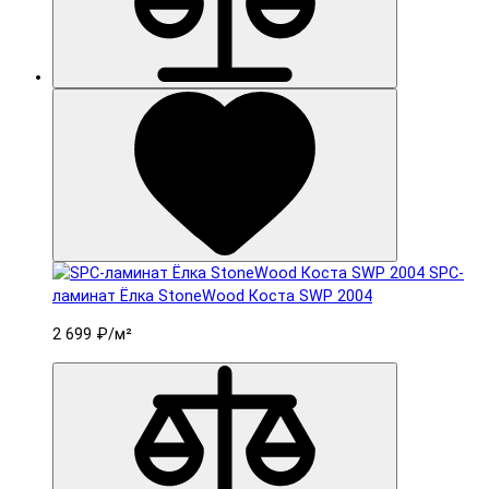
SPC-
ламинат Ëлка StoneWood Коста SWP 2004
2 699 ₽
/м²