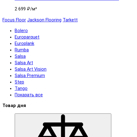
2 699 ₽
/м²
Focus Floor
Jackson Flooring
Tarkett
Bolero
Europarquet
Europlank
Rumba
Salsa
Salsa Art
Salsa Art Vision
Salsa Premium
Step
Tango
Показать все
Товар дня