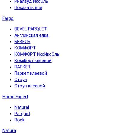
Риалвуд ИксЭль
Показать все
Fargo
BEVEL PARQUET
Английская елка
БЕВЕЛЬ
КОМФОРТ
КОМФОРТ ИксИксЭль
Комфорт клеевой
ПАРКЕТ
Паркет клеевой
Стоун
Стоун клеевой
Home Expert
Natural
Parquet
Rock
Natura