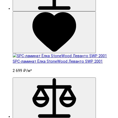
SPC-ламинат Ëлка StoneWood Леванто SWP 2001
2 699 ₽
/м²