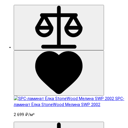
SPC-
ламинат Ëлка StoneWood Мелина SWP 2002
2 699 ₽
/м²