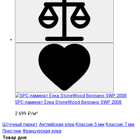
SPC-ламинат Ëлка StoneWood Веллано SWP 2008
2 699 ₽
/м²
Штучный паркет
Английская елка
Классик 5 мм
Классик 7 мм
Престиж
Французская елка
Товар дня