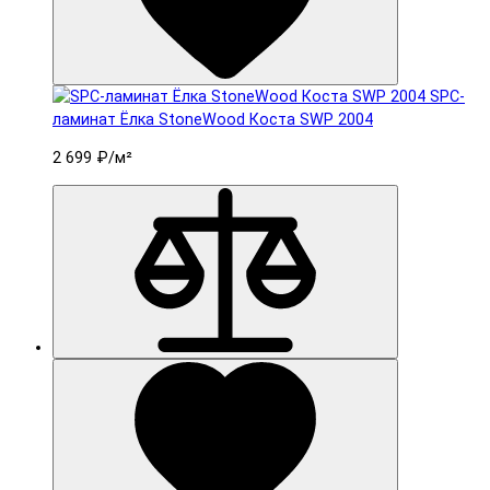
SPC-
ламинат Ëлка StoneWood Коста SWP 2004
2 699 ₽
/м²