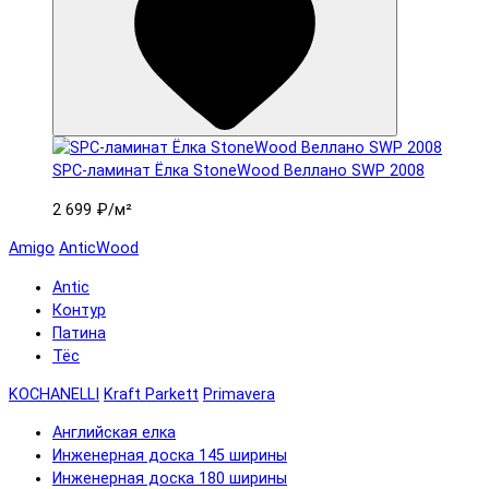
SPC-ламинат Ëлка StoneWood Веллано SWP 2008
2 699 ₽
/м²
Amigo
AnticWood
Antic
Контур
Патина
Тёс
KOCHANELLI
Kraft Parkett
Primavera
Английская елка
Инженерная доска 145 ширины
Инженерная доска 180 ширины