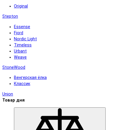
Original
Stepton
Essense
Fjord
Nordic Light
Timeless
Urbant
Weave
StoneWood
Венгерская ёлка
Классик
Union
Товар дня