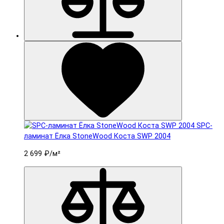
SPC-
ламинат Ëлка StoneWood Коста SWP 2004
2 699 ₽
/м²