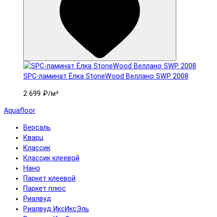
SPC-ламинат Ëлка StoneWood Веллано SWP 2008
2 699 ₽
/м²
Aquafloor
Версаль
Кварц
Классик
Классик клеевой
Нано
Паркет клеевой
Паркет плюс
Риалвуд
Риалвуд ИксИксЭль