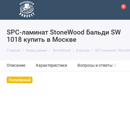
0
SPC-ламинат StoneWood Бальди SW
1018 купить в Москве
Главная
Кварц винил
StoneWood
Классик
SPC-ламинат StoneW
Описание
Характеристики
Вопросы и ответы
0
Популярный