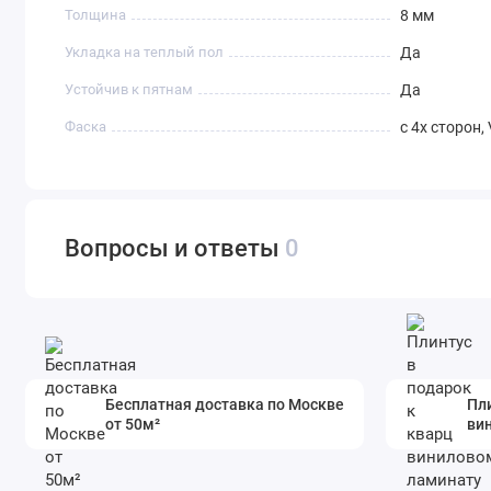
Толщина
8 мм
Укладка на теплый пол
Да
Устойчив к пятнам
Да
Фаска
с 4х сторон,
Вопросы и ответы
0
Бесплатная доставка по Москве
Пли
от 50м²
ви