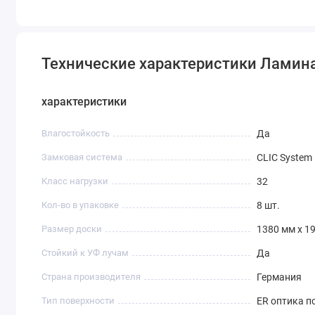
Технические характеристики Ламинат
характеристики
Влагостойкость
Да
Замковая система
CLIC System
Класс нагрузки
32
Кол-во в упаковке
8 шт.
Размер доски
1380 мм х 19
Стойкий к УФ лучам
Да
Страна производителя
Германия
Тип поверхности
ER оптика п