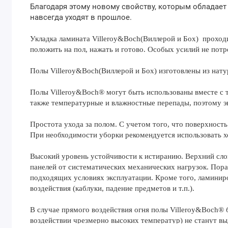
Благодаря этому новому свойству, которым обладает
навсегда уходят в прошлое.
Укладка ламината Villeroy&Boch(Виллерой и Бох) проходи
положить на пол, нажать и готово. Особых усилий не потр
Полы Villeroy&Boch(Виллерой и Бох) изготовлены из нату
Полы Villeroy&Boch® могут быть использованы вместе с т
также температурные и влажностные перепады, поэтому эк
Простота ухода за полом. С учетом того, что поверхность 
При необходимости уборки рекомендуется использовать х
Высокий уровень устойчивости к истиранию. Верхний сло
панелей от систематических механических нагрузок. Пор
подходящих условиях эксплуатации. Кроме того, ламинир
воздействия (каблуки, падение предметов и т.п.).
В случае прямого воздействия огня полы Villeroy&Boch® 
воздействии чрезмерно высоких температур) не станут вы