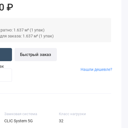
0 ₽
атно: 1.637 м² (1 упак)
я заказа: 1.637 м² (1 упак)
Быстрый заказ
пак
Нашли дешевле?
Замковая система
Класс нагрузки
CLIC System 5G
32