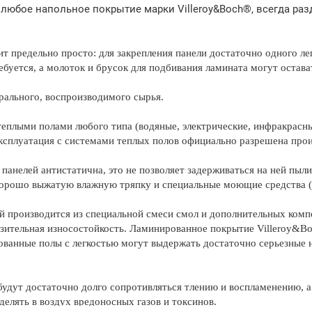
 любое напольное покрытие марки Villeroy&Boch®, всегда ра
т предельно просто: для закрепления панели достаточно одного лег
ебуется, а молоток и брусок для подбивания ламината могут остава
рального, воспроизводимого сырья.
еплыми полами любого типа (водяные, электрические, инфракрасны
сплуатация с системами теплых полов официально разрешена произ
панелей антистатична, это не позволяет задерживаться на ней пыли 
орошо выжатую влажную тряпку и специальные моющие средства (л
й производится из специальной смеси смол и дополнительных комп
азительная износостойкость. Ламинированное покрытие Villeroy&B
ованные полы с легкостью могут выдержать достаточно серьезные 
будут достаточно долго сопротивляться тлению и воспламенению, а 
делять в воздух вредоносных газов и токсинов.