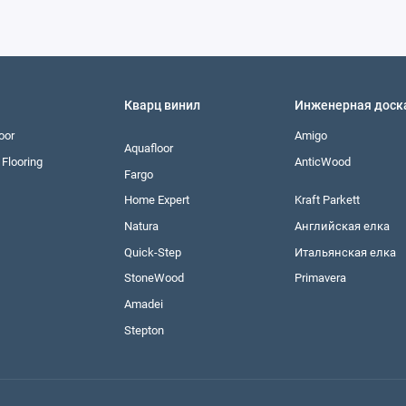
Кварц винил
Инженерная доск
oor
Amigo
Aquafloor
Flooring
AnticWood
Fargo
Home Expert
Kraft Parkett
Natura
Английская елка
Quick-Step
Итальянская елка
StoneWood
Primavera
Amadei
Stepton