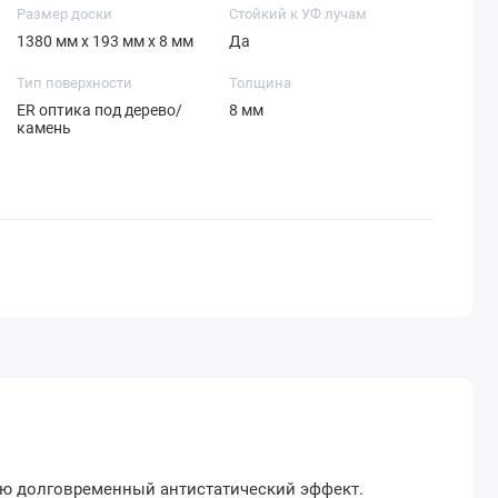
Размер доски
Стойкий к УФ лучам
1380 мм х 193 мм х 8 мм
Да
Тип поверхности
Толщина
ER оптика под дерево/
8 мм
камень
щую долговременный антистатический эффект.