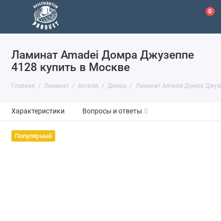
0
Ламинат Amadei Домра Джузеппе
4128 купить в Москве
Главная
Ламинат
Amadei
Домра
Ламинат Amadei Домра Джуз
Характеристики
Вопросы и ответы
0
Популярный