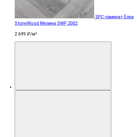
SPC-ламинат Ëлка
StoneWood Мелина SWP 2002
2 699 ₽
/м²