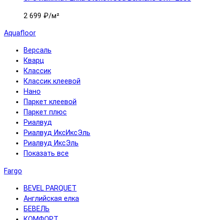
2 699 ₽
/м²
Aquafloor
Версаль
Кварц
Классик
Классик клеевой
Нано
Паркет клеевой
Паркет плюс
Риалвуд
Риалвуд ИксИксЭль
Риалвуд ИксЭль
Показать все
Fargo
BEVEL PARQUET
Английская елка
БЕВЕЛЬ
КОМФОРТ