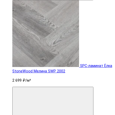
SPC-ламинат Ëлка
StoneWood Мелина SWP 2002
2 699 ₽
/м²