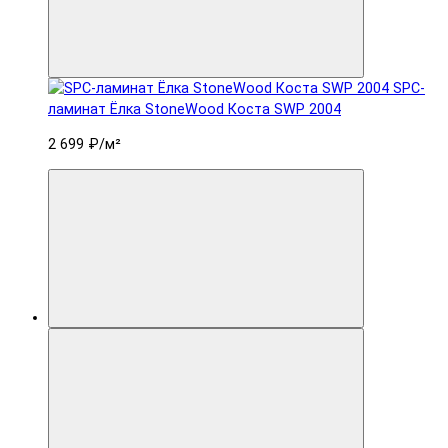
SPC-
ламинат Ëлка StoneWood Коста SWP 2004
2 699 ₽
/м²