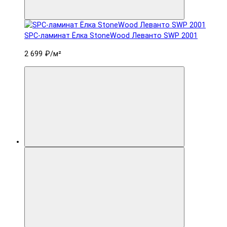
SPC-ламинат Ëлка StoneWood Леванто SWP 2001
2 699 ₽
/м²