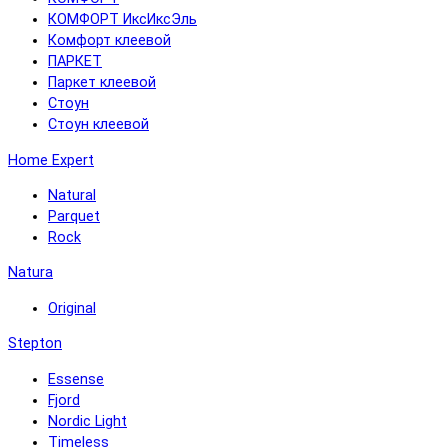
КОМФОРТ ИксИксЭль
Комфорт клеевой
ПАРКЕТ
Паркет клеевой
Стоун
Стоун клеевой
Home Expert
Natural
Parquet
Rock
Natura
Original
Stepton
Essense
Fjord
Nordic Light
Timeless