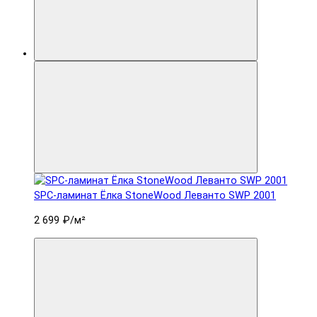
SPC-ламинат Ëлка StoneWood Леванто SWP 2001
2 699 ₽
/м²