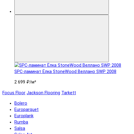
SPC-ламинат Ëлка StoneWood Веллано SWP 2008
2 699 ₽
/м²
Focus Floor
Jackson Flooring
Tarkett
Bolero
Europarquet
Europlank
Rumba
Salsa