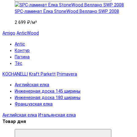
SPC-ламинат Ëлка StoneWood Веллано SWP 2008
2 699 ₽
/м²
Amigo
AnticWood
Antic
Контур
Патина
Тёс
KOCHANELLI
Kraft Parkett
Primavera
Английская елка
Инженерная доска 145 ширины
Инженерная доска 180 ширины
Французская елка
Английская елка
Итальянская елка
Товар дня