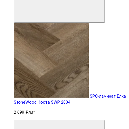
SPC-ламинат Ëлка
StoneWood Коста SWP 2004
2 699 ₽
/м²