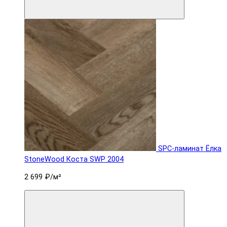
SPC-ламинат Ëлка
StoneWood Коста SWP 2004
2 699 ₽
/м²