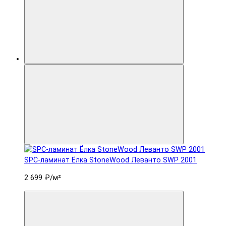
SPC-ламинат Ëлка StoneWood Леванто SWP 2001
2 699 ₽
/м²