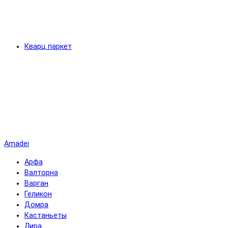
Кварц паркет
Amadei
Арфа
Валторна
Варган
Геликон
Домра
Кастаньеты
Лира