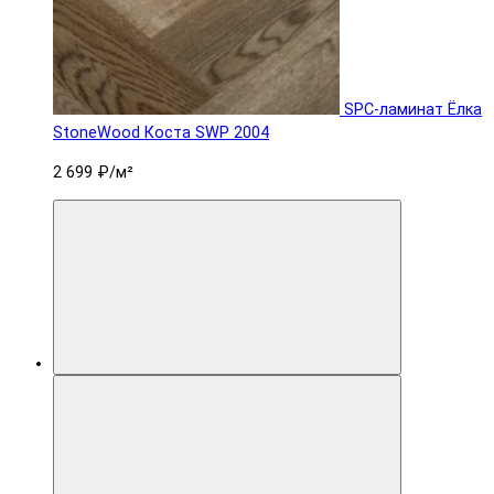
SPC-ламинат Ëлка
StoneWood Коста SWP 2004
2 699 ₽
/м²