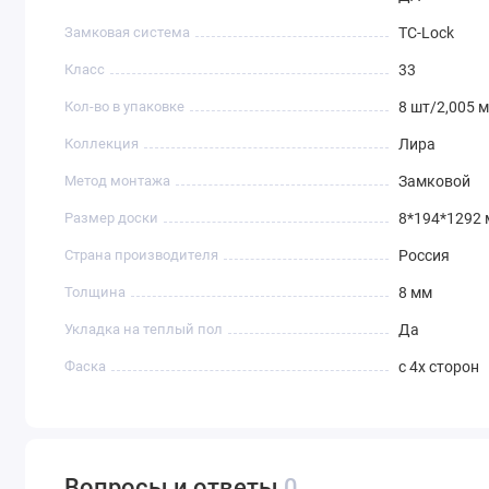
Замковая система
TC-Lock
Класс
33
Кол-во в упаковке
8 шт/2,005 
Коллекция
Лира
Метод монтажа
Замковой
Размер доски
8*194*1292
Страна производителя
Россия
Толщина
8 мм
Укладка на теплый пол
Да
Фаска
с 4х сторон
Вопросы и ответы
0