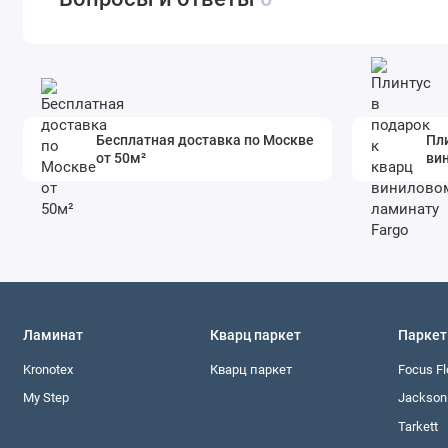
Бесплатная доставка по Москве
Пли
от 50м²
ви
Ламинат
Кварц паркет
Паркет
Kronotex
Кварц паркет
Focus Fl
My Step
Jackson 
Tarkett