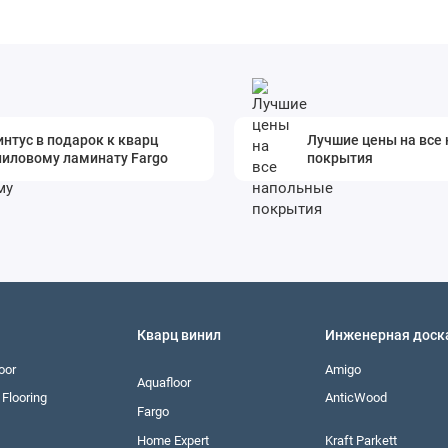
нтус в подарок к кварц
Лучшие цены на все
ниловому ламинату Fargo
покрытия
Кварц винил
Инженерная доск
oor
Amigo
Aquafloor
Flooring
AnticWood
Fargo
Home Expert
Kraft Parkett