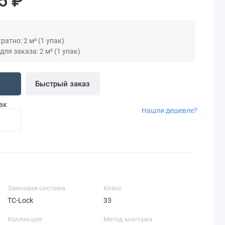
5 ₽
атно: 2 м² (1 упак)
я заказа: 2 м² (1 упак)
Быстрый заказ
пак
Нашли дешевле?
Замковая система
Класс
TC-Lock
33
Коллекция
Метод монтажа