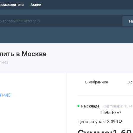
роизводители
Акции
Н
пить в Москве
41445
В избранное
В 
На складе
Код товара: 1574
1 695 ₽
/м²
Цена за упак:
3 390 ₽