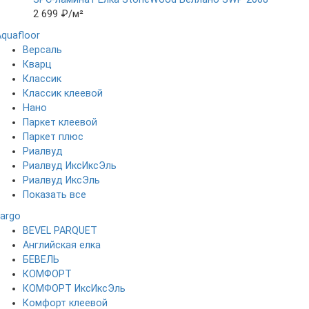
2 699 ₽
/м²
Aquafloor
Версаль
Кварц
Классик
Классик клеевой
Нано
Паркет клеевой
Паркет плюс
Риалвуд
Риалвуд ИксИксЭль
Риалвуд ИксЭль
Показать все
Fargo
BEVEL PARQUET
Английская елка
БЕВЕЛЬ
КОМФОРТ
КОМФОРТ ИксИксЭль
Комфорт клеевой