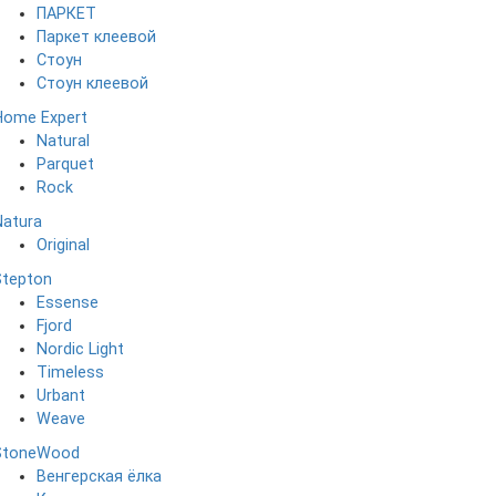
ПАРКЕТ
Паркет клеевой
Стоун
Стоун клеевой
Home Expert
Natural
Parquet
Rock
Natura
Original
Stepton
Essense
Fjord
Nordic Light
Timeless
Urbant
Weave
StoneWood
Венгерская ёлка