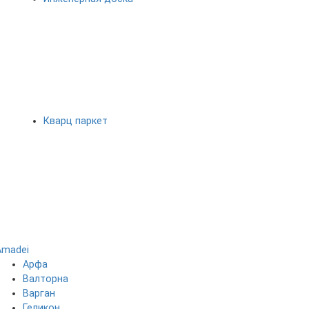
Кварц паркет
Amadei
Арфа
Валторна
Варган
Геликон