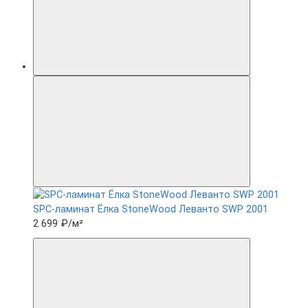
SPC-ламинат Ëлка StoneWood Леванто SWP 2001
2 699 ₽
/м²