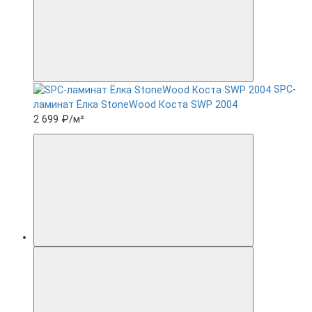
SPC-
ламинат Ëлка StoneWood Коста SWP 2004
2 699 ₽
/м²