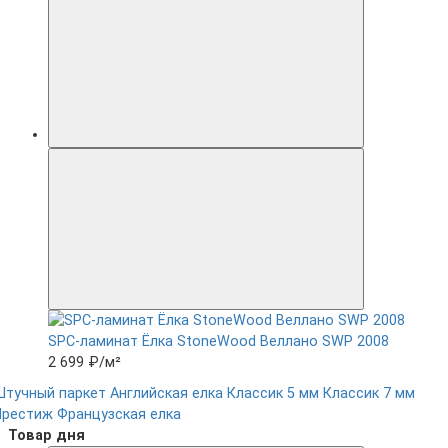
SPC-ламинат Ëлка StoneWood Веллано SWP 2008
2 699 ₽
/м²
Штучный паркет
Английская елка
Классик 5 мм
Классик 7 мм
Престиж
Французская елка
Товар дня