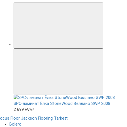
SPC-ламинат Ëлка StoneWood Веллано SWP 2008
2 699 ₽
/м²
ocus Floor
Jackson Flooring
Tarkett
Bolero