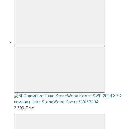
SPC-
ламинат Ëлка StoneWood Коста SWP 2004
2 699 ₽
/м²