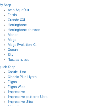
My Step
Arto AquaOut
Fortis
Grande XXL
Herringbone
Herringbone chevron
Manor
Mega
Mega Evolution XL
Ocean
Sky
Показать все
Quick-Step
Castle Ultra
Classic Plus Hydro
Eligna
Eligna Wide
Impressive
Impressive patterns Ultra
Impressive Ultra