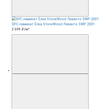
SPC-ламинат Ëлка StoneWood Леванто SWP 2001
2 699 ₽
/м²