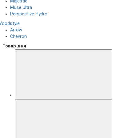
Majestic
Muse Ultra
Perspective Hydro
Woodstyle
Arrow
Chevron
Товар дня