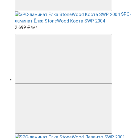
SPC-
ламинат Ëлка StoneWood Коста SWP 2004
2 699 ₽
/м²