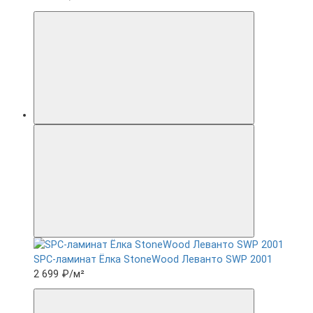
SPC-ламинат Ëлка StoneWood Леванто SWP 2001
2 699 ₽
/м²