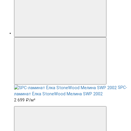
SPC-
ламинат Ëлка StoneWood Мелина SWP 2002
2 699 ₽
/м²