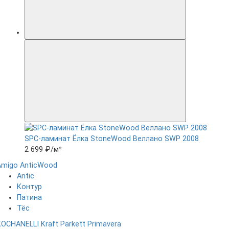
SPC-ламинат Ëлка StoneWood Веллано SWP 2008
2 699 ₽
/м²
Amigo
AnticWood
Antic
Контур
Патина
Тёс
KOCHANELLI
Kraft Parkett
Primavera