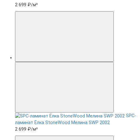
2 699 ₽
/м²
SPC-
ламинат Ëлка StoneWood Мелина SWP 2002
2 699 ₽
/м²