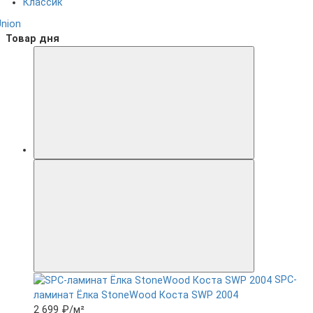
Классик
Union
Товар дня
SPC-
ламинат Ëлка StoneWood Коста SWP 2004
2 699 ₽
/м²