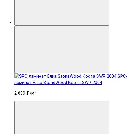
SPC-
ламинат Ëлка StoneWood Коста SWP 2004
2 699 ₽
/м²