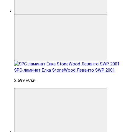
SPC-ламинат Ëлка StoneWood Леванто SWP 2001
2 699 ₽
/м²