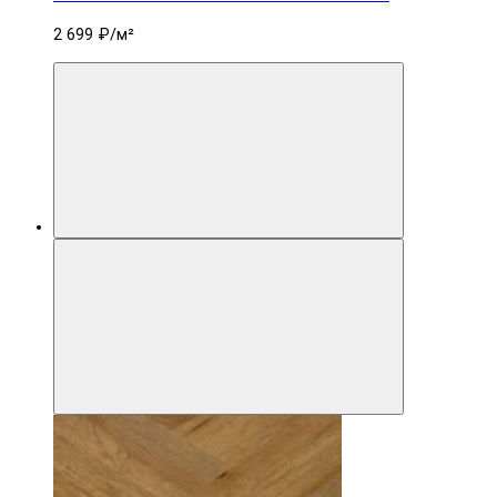
2 699 ₽
/м²