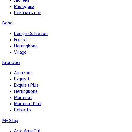
Лютень
Мелодика
Показать все
Boho
Design Collection
Forest
Herringbone
Village
Kronotex
Amazone
Exquisit
Exquisit Plus
Herringbone
Mammut
Mammut Plus
Robusto
My Step
Arto AquaOut