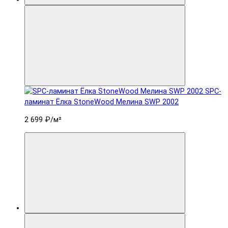
SPC-
ламинат Ëлка StoneWood Мелина SWP 2002
2 699 ₽
/м²