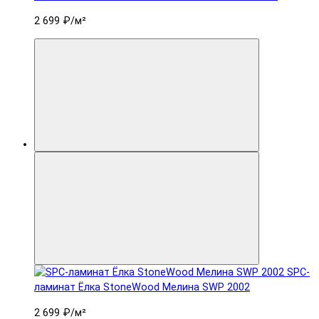
2 699 ₽
/м²
SPC-
ламинат Ëлка StoneWood Мелина SWP 2002
2 699 ₽
/м²