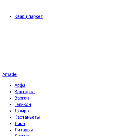
Кварц паркет
Amadei
Арфа
Валторна
Варган
Геликон
Домра
Кастаньеты
Лира
Литавры