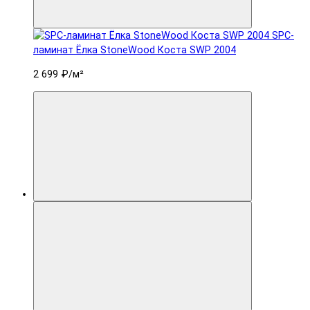
SPC-
ламинат Ëлка StoneWood Коста SWP 2004
2 699 ₽
/м²