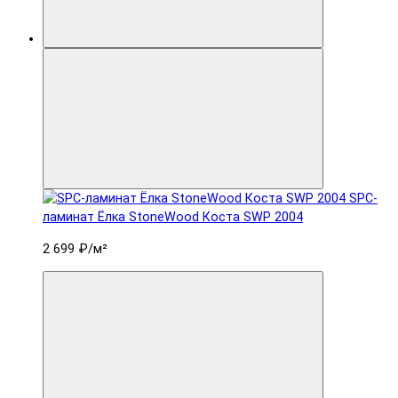
SPC-
ламинат Ëлка StoneWood Коста SWP 2004
2 699 ₽
/м²