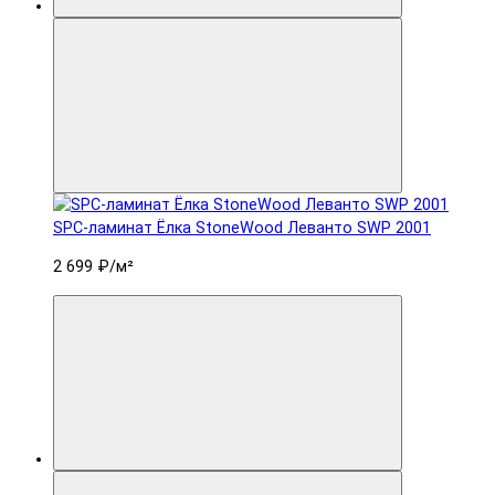
SPC-ламинат Ëлка StoneWood Леванто SWP 2001
2 699 ₽
/м²