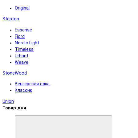
Original
Stepton
Essense
Fjord
Nordic Light
Timeless
Urbant
Weave
StoneWood
Венгерская ёлка
Классик
Union
Товар дня