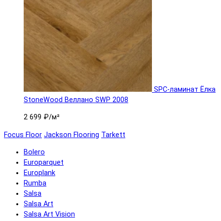
SPC-ламинат Ëлка
StoneWood Веллано SWP 2008
2 699 ₽
/м²
Focus Floor
Jackson Flooring
Tarkett
Bolero
Europarquet
Europlank
Rumba
Salsa
Salsa Art
Salsa Art Vision