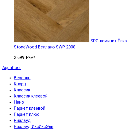
SPC-ламинат Ëлка
StoneWood Веллано SWP 2008
2 699 ₽
/м²
Aquafloor
Версаль
Кварц
Классик
Классик клеевой
Нано
Паркет клеевой
Паркет плюс
Риалвуд
Риалвуд ИксИксЭль