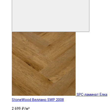
SPC-ламинат Ëлка
StoneWood Веллано SWP 2008
2 699 ₽
/м²