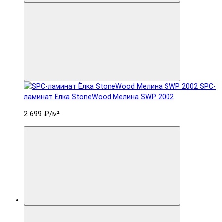
SPC-
ламинат Ëлка StoneWood Мелина SWP 2002
2 699 ₽
/м²