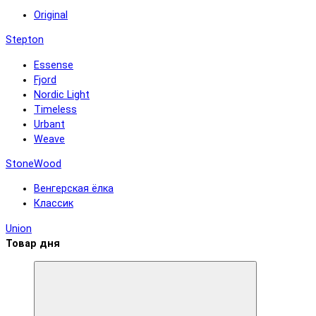
Original
Stepton
Essense
Fjord
Nordic Light
Timeless
Urbant
Weave
StoneWood
Венгерская ёлка
Классик
Union
Товар дня