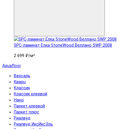
SPC-ламинат Ëлка StoneWood Веллано SWP 2008
2 699 ₽
/м²
Aquafloor
Версаль
Кварц
Классик
Классик клеевой
Нано
Паркет клеевой
Паркет плюс
Риалвуд
Риалвуд ИксИксЭль