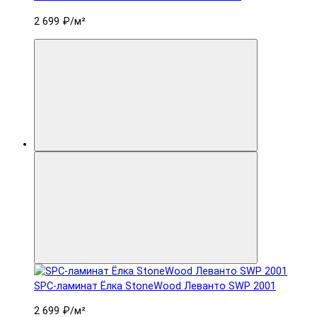
2 699 ₽
/м²
SPC-ламинат Ëлка StoneWood Леванто SWP 2001
2 699 ₽
/м²