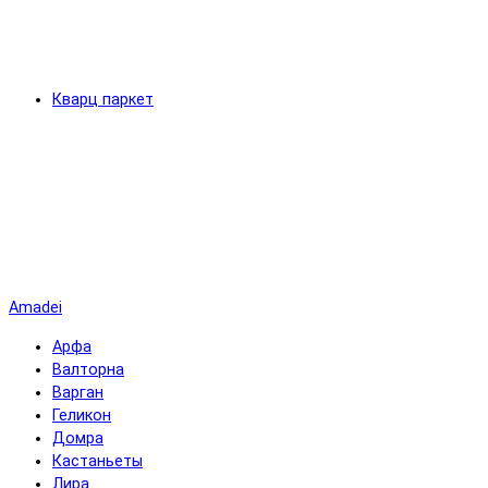
Кварц паркет
Amadei
Арфа
Валторна
Варган
Геликон
Домра
Кастаньеты
Лира