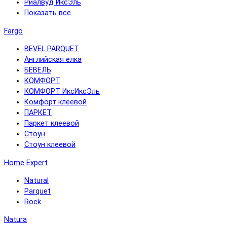
Риалвуд ИксЭль
Показать все
Fargo
BEVEL PARQUET
Английская елка
БЕВЕЛЬ
КОМФОРТ
КОМФОРТ ИксИксЭль
Комфорт клеевой
ПАРКЕТ
Паркет клеевой
Стоун
Стоун клеевой
Home Expert
Natural
Parquet
Rock
Natura