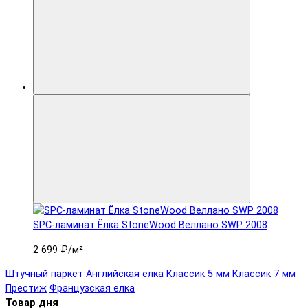
SPC-ламинат Ëлка StoneWood Веллано SWP 2008
2 699 ₽
/м²
Штучный паркет
Английская елка
Классик 5 мм
Классик 7 мм
Престиж
Французская елка
Товар дня