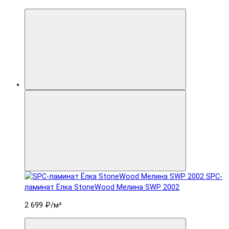
SPC-
ламинат Ëлка StoneWood Мелина SWP 2002
2 699 ₽
/м²