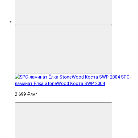
SPC-
ламинат Ëлка StoneWood Коста SWP 2004
2 699 ₽
/м²