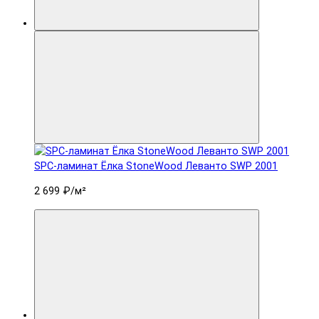
SPC-ламинат Ëлка StoneWood Леванто SWP 2001
2 699 ₽
/м²