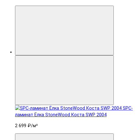
SPC-
ламинат Ëлка StoneWood Коста SWP 2004
2 699 ₽
/м²