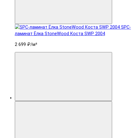
SPC-
ламинат Ëлка StoneWood Коста SWP 2004
2 699 ₽
/м²