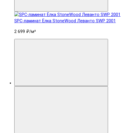
SPC-ламинат Ëлка StoneWood Леванто SWP 2001
2 699 ₽
/м²