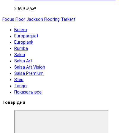
2 699 ₽
/м²
Focus Floor
Jackson Flooring
Tarkett
Bolero
Europarquet
Europlank
Rumba
Salsa
Salsa Art
Salsa Art Vision
Salsa Premium
Step
Tango
Показать все
Товар дня