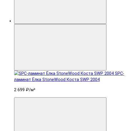
SPC-
ламинат Ëлка StoneWood Коста SWP 2004
2 699 ₽
/м²