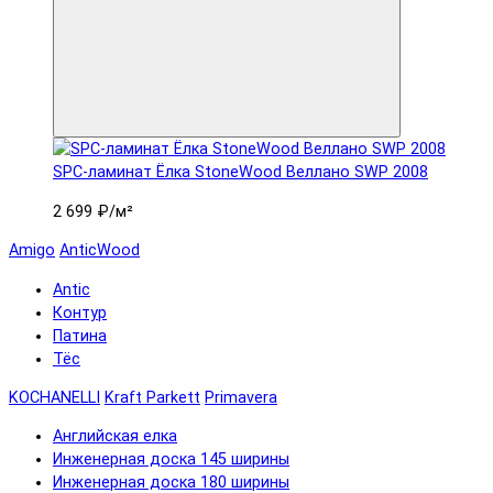
SPC-ламинат Ëлка StoneWood Веллано SWP 2008
2 699 ₽
/м²
Amigo
AnticWood
Antic
Контур
Патина
Тёс
KOCHANELLI
Kraft Parkett
Primavera
Английская елка
Инженерная доска 145 ширины
Инженерная доска 180 ширины