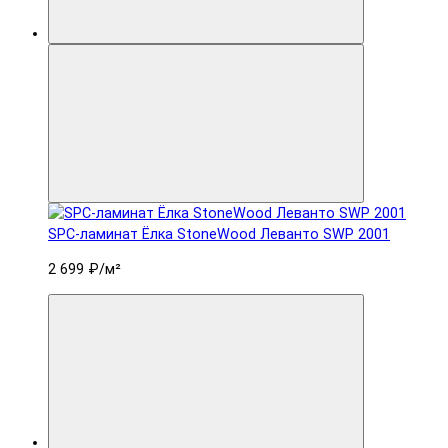
SPC-ламинат Ëлка StoneWood Леванто SWP 2001
2 699 ₽
/м²