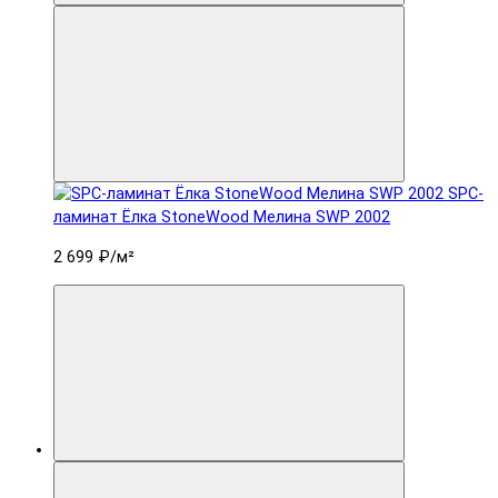
SPC-
ламинат Ëлка StoneWood Мелина SWP 2002
2 699 ₽
/м²