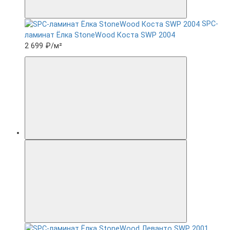
SPC-
ламинат Ëлка StoneWood Коста SWP 2004
2 699 ₽
/м²