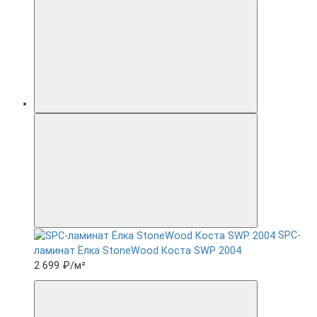
SPC-
ламинат Ëлка StoneWood Коста SWP 2004
2 699 ₽
/м²