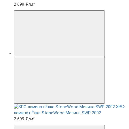
2 699 ₽
/м²
SPC-
ламинат Ëлка StoneWood Мелина SWP 2002
2 699 ₽
/м²