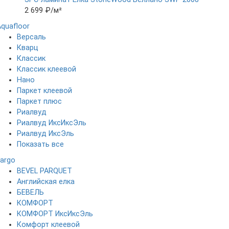
2 699 ₽
/м²
Aquafloor
Версаль
Кварц
Классик
Классик клеевой
Нано
Паркет клеевой
Паркет плюс
Риалвуд
Риалвуд ИксИксЭль
Риалвуд ИксЭль
Показать все
Fargo
BEVEL PARQUET
Английская елка
БЕВЕЛЬ
КОМФОРТ
КОМФОРТ ИксИксЭль
Комфорт клеевой