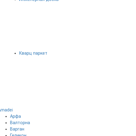
Кварц паркет
Amadei
Арфа
Валторна
Варган
Геликон