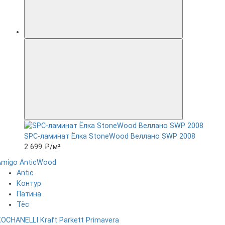
SPC-ламинат Ëлка StoneWood Веллано SWP 2008
2 699 ₽
/м²
Amigo
AnticWood
Antic
Контур
Патина
Тёс
KOCHANELLI
Kraft Parkett
Primavera