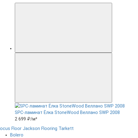
SPC-ламинат Ëлка StoneWood Веллано SWP 2008
2 699 ₽
/м²
ocus Floor
Jackson Flooring
Tarkett
Bolero