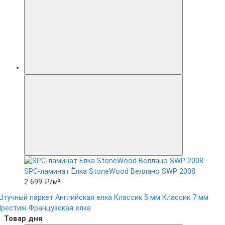
SPC-ламинат Ëлка StoneWood Веллано SWP 2008
2 699 ₽
/м²
Штучный паркет
Английская елка
Классик 5 мм
Классик 7 мм
Престиж
Французская елка
Товар дня