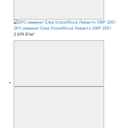
SPC-ламинат Ëлка StoneWood Леванто SWP 2001
2 699 ₽
/м²