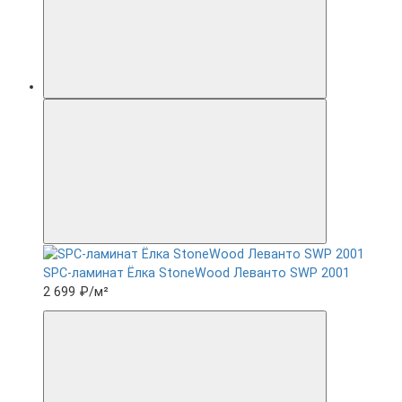
SPC-ламинат Ëлка StoneWood Леванто SWP 2001
2 699 ₽
/м²