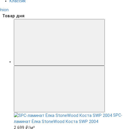
Классик
Union
Товар дня
SPC-
ламинат Ëлка StoneWood Коста SWP 2004
2 699 ₽
/м²