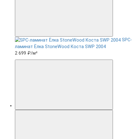
SPC-
ламинат Ëлка StoneWood Коста SWP 2004
2 699 ₽
/м²