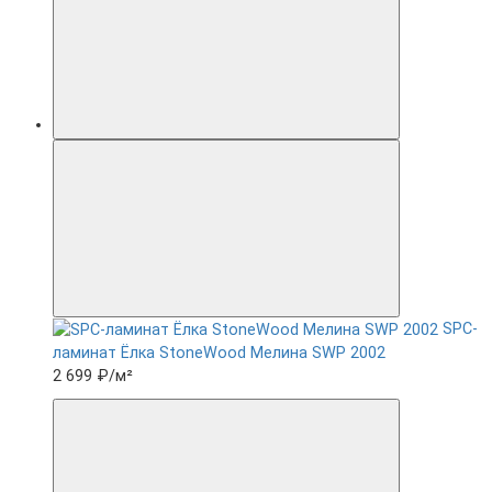
SPC-
ламинат Ëлка StoneWood Мелина SWP 2002
2 699 ₽
/м²