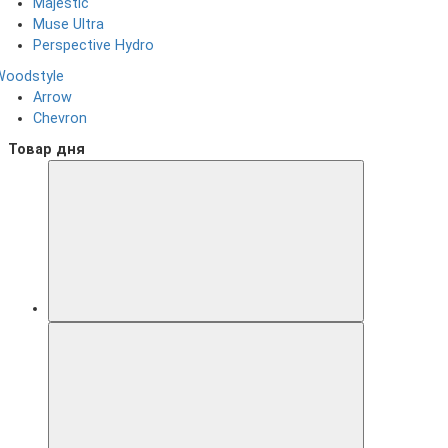
Majestic
Muse Ultra
Perspective Hydro
Woodstyle
Arrow
Chevron
Товар дня