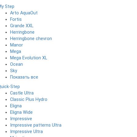
My Step
Arto AquaOut
Fortis
Grande XXL
Herringbone
Herringbone chevron
Manor
Mega
Mega Evolution XL
Ocean
Sky
Показать все
Quick-Step
Castle Ultra
Classic Plus Hydro
Eligna
Eligna Wide
Impressive
Impressive patterns Ultra
Impressive Ultra