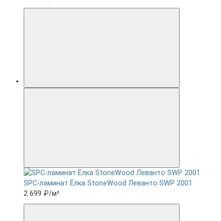
SPC-ламинат Ëлка StoneWood Леванто SWP 2001
2 699 ₽
/м²