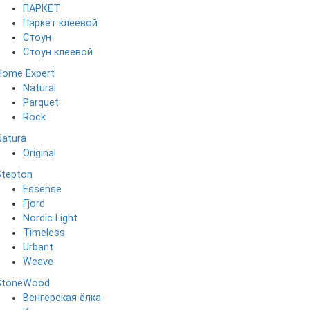
ПАРКЕТ
Паркет клеевой
Стоун
Стоун клеевой
Home Expert
Natural
Parquet
Rock
Natura
Original
Stepton
Essense
Fjord
Nordic Light
Timeless
Urbant
Weave
StoneWood
Венгерская ёлка