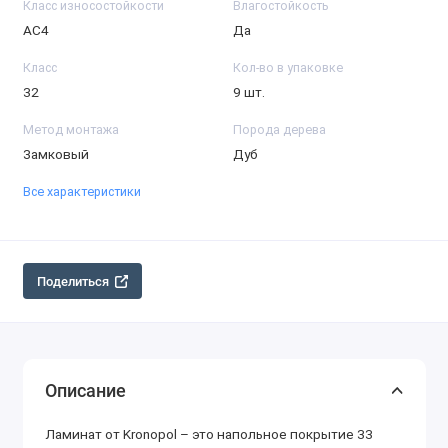
Класс износостойкости
Влагостойкость
АС4
Да
Класс
Кол-во в упаковке
32
9 шт.
Метод монтажа
Порода дерева
Замковый
Дуб
Все характеристики
Поделиться
Описание
Ламинат от Kronopol – это напольное покрытие 33