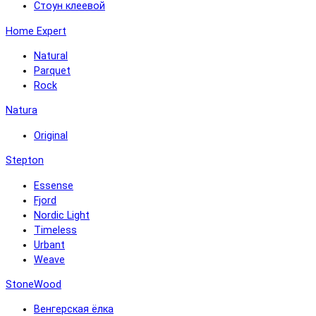
Стоун клеевой
Home Expert
Natural
Parquet
Rock
Natura
Original
Stepton
Essense
Fjord
Nordic Light
Timeless
Urbant
Weave
StoneWood
Венгерская ёлка