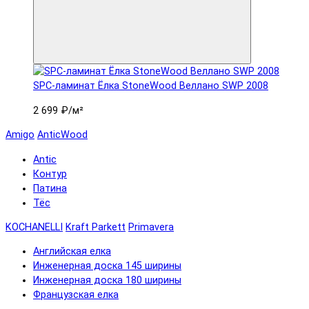
SPC-ламинат Ëлка StoneWood Веллано SWP 2008
2 699 ₽
/м²
Amigo
AnticWood
Antic
Контур
Патина
Тёс
KOCHANELLI
Kraft Parkett
Primavera
Английская елка
Инженерная доска 145 ширины
Инженерная доска 180 ширины
Французская елка