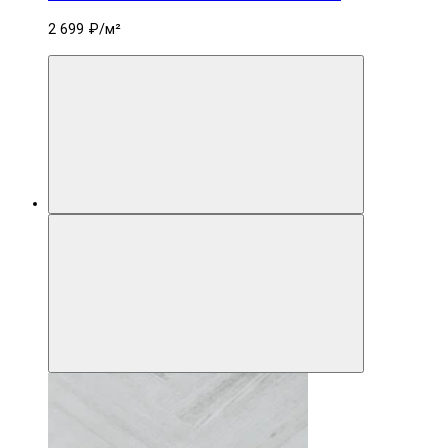
2 699 ₽
/м²