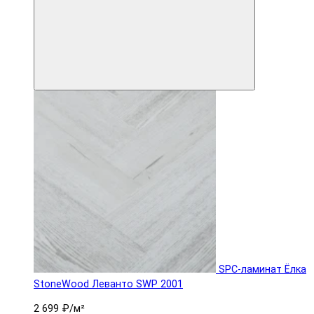
SPC-ламинат Ëлка
StoneWood Леванто SWP 2001
2 699 ₽
/м²