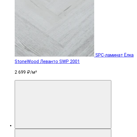
SPC-ламинат Ëлка
StoneWood Леванто SWP 2001
2 699 ₽
/м²