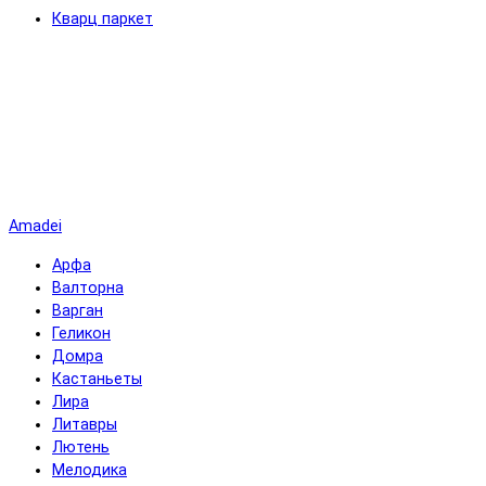
Кварц паркет
Amadei
Арфа
Валторна
Варган
Геликон
Домра
Кастаньеты
Лира
Литавры
Лютень
Мелодика