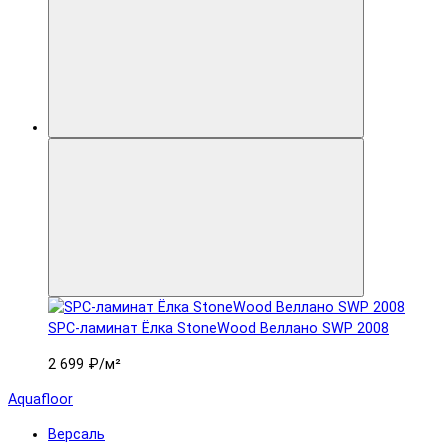
SPC-ламинат Ëлка StoneWood Веллано SWP 2008
2 699 ₽
/м²
Aquafloor
Версаль