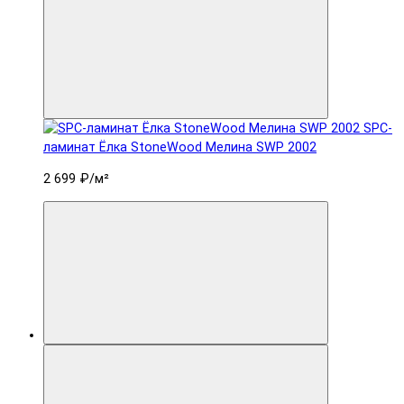
SPC-
ламинат Ëлка StoneWood Мелина SWP 2002
2 699 ₽
/м²