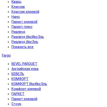
Кварц
Классик
Классик клеевой
Нано
Паркет клеевой
Паркет плюс
Риалвуд
Риалвуд ИксИксЭль
Риалвуд ИксЭль
Показать все
Fargo
BEVEL PARQUET
Английская елка
БЕВЕЛЬ
КОМФОРТ
КОМФОРТ ИксИксЭль
Комфорт клеевой
ПАРКЕТ
Паркет клеевой
Стоун