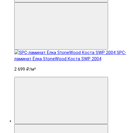
SPC-
ламинат Ëлка StoneWood Коста SWP 2004
2 699 ₽
/м²