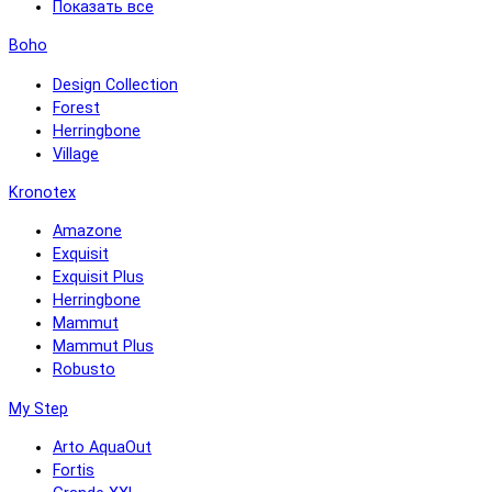
Показать все
Boho
Design Collection
Forest
Herringbone
Village
Kronotex
Amazone
Exquisit
Exquisit Plus
Herringbone
Mammut
Mammut Plus
Robusto
My Step
Arto AquaOut
Fortis