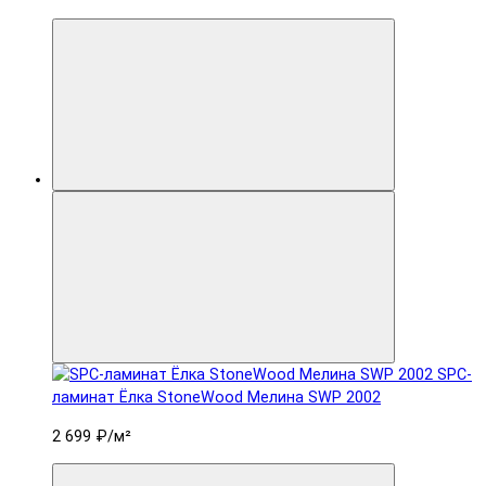
SPC-
ламинат Ëлка StoneWood Мелина SWP 2002
2 699 ₽
/м²