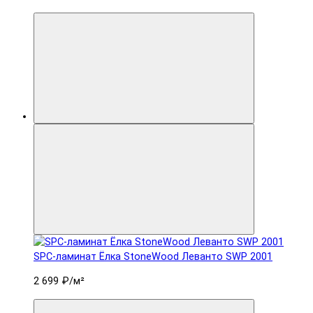
SPC-ламинат Ëлка StoneWood Леванто SWP 2001
2 699 ₽
/м²