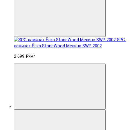
SPC-
ламинат Ëлка StoneWood Мелина SWP 2002
2 699 ₽
/м²