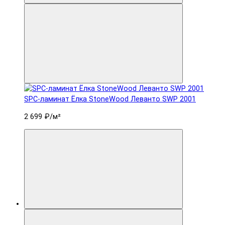
SPC-ламинат Ëлка StoneWood Леванто SWP 2001
2 699 ₽
/м²