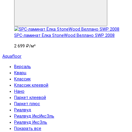
SPC-ламинат Ëлка StoneWood Веллано SWP 2008
2 699 ₽
/м²
Aquafloor
Версаль
Кварц
Классик
Классик клеевой
Нано
Паркет клеевой
Паркет плюс
Риалвуд
Риалвуд ИксИксЭль
Риалвуд ИксЭль
Показать все