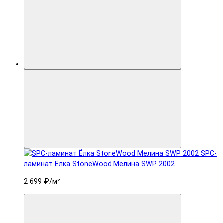
SPC-
ламинат Ëлка StoneWood Мелина SWP 2002
2 699 ₽
/м²