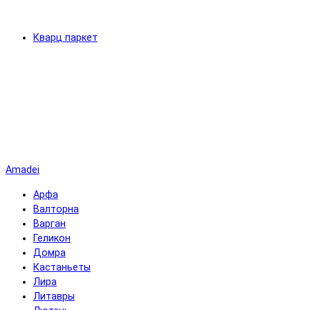
Кварц паркет
Amadei
Арфа
Валторна
Варган
Геликон
Домра
Кастаньеты
Лира
Литавры