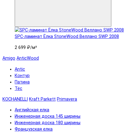
SPC-ламинат Ëлка StoneWood Веллано SWP 2008
2 699 ₽
/м²
Amigo
AnticWood
Antic
Контур
Патина
Тёс
KOCHANELLI
Kraft Parkett
Primavera
Английская елка
Инженерная доска 145 ширины
Инженерная доска 180 ширины
Французская елка