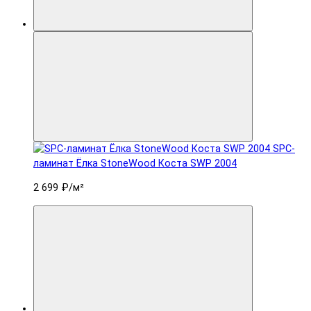
SPC-
ламинат Ëлка StoneWood Коста SWP 2004
2 699 ₽
/м²