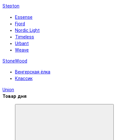
Stepton
Essense
Fjord
Nordic Light
Timeless
Urbant
Weave
StoneWood
Венгерская ёлка
Классик
Union
Товар дня