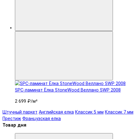
SPC-ламинат Ëлка StoneWood Веллано SWP 2008
2 699 ₽
/м²
Штучный паркет
Английская елка
Классик 5 мм
Классик 7 мм
Престиж
Французская елка
Товар дня