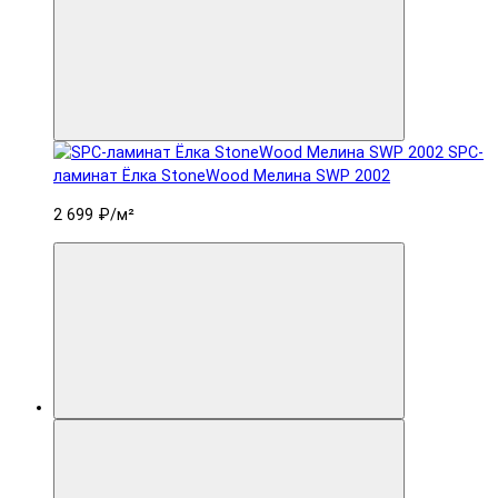
SPC-
ламинат Ëлка StoneWood Мелина SWP 2002
2 699 ₽
/м²