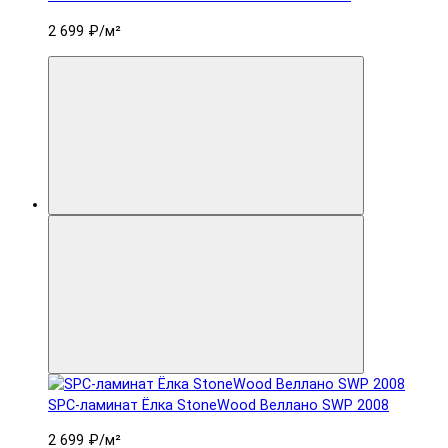
2 699 ₽
/м²
SPC-ламинат Ëлка StoneWood Веллано SWP 2008
2 699 ₽
/м²