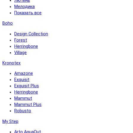
Лютень
Мелодика
Показать все
Boho
Design Collection
Forest
Herringbone
Village
Kronotex
Amazone
Exquisit
Exquisit Plus
Herringbone
Mammut
Mammut Plus
Robusto
My Step
Arto AquaOut