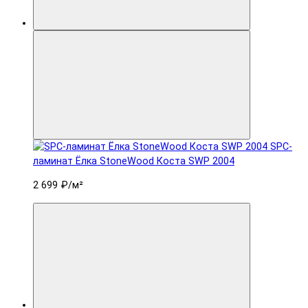
SPC-
ламинат Ëлка StoneWood Коста SWP 2004
2 699 ₽
/м²