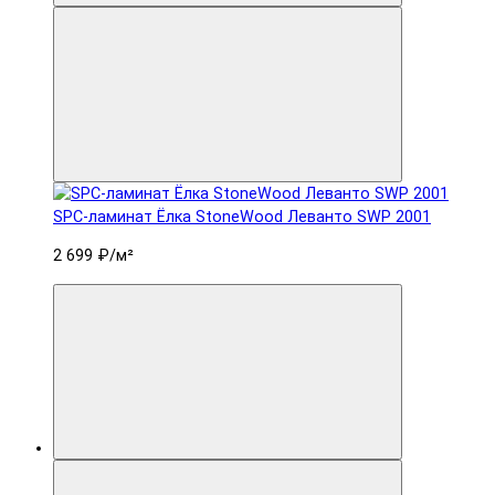
SPC-ламинат Ëлка StoneWood Леванто SWP 2001
2 699 ₽
/м²