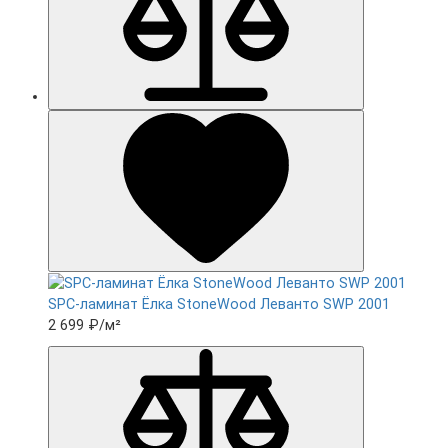
SPC-ламинат Ëлка StoneWood Леванто SWP 2001
2 699 ₽
/м²