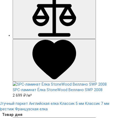
SPC-ламинат Ëлка StoneWood Веллано SWP 2008
2 699 ₽
/м²
Штучный паркет
Английская елка
Классик 5 мм
Классик 7 мм
Престиж
Французская елка
Товар дня