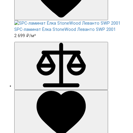
SPC-ламинат Ëлка StoneWood Леванто SWP 2001
2 699 ₽
/м²