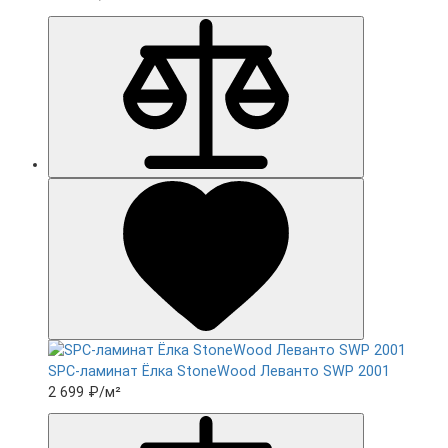
SPC-ламинат Ëлка StoneWood Леванто SWP 2001
2 699 ₽
/м²