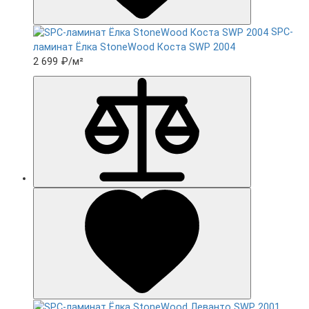
SPC-
ламинат Ëлка StoneWood Коста SWP 2004
2 699 ₽
/м²