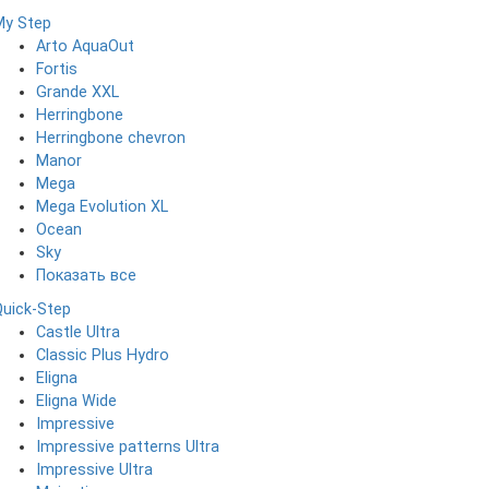
My Step
Arto AquaOut
Fortis
Grande XXL
Herringbone
Herringbone chevron
Manor
Mega
Mega Evolution XL
Ocean
Sky
Показать все
Quick-Step
Castle Ultra
Classic Plus Hydro
Eligna
Eligna Wide
Impressive
Impressive patterns Ultra
Impressive Ultra