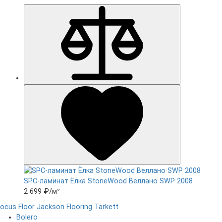
SPC-ламинат Ëлка StoneWood Веллано SWP 2008
2 699 ₽
/м²
ocus Floor
Jackson Flooring
Tarkett
Bolero