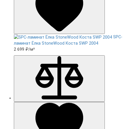
SPC-
ламинат Ëлка StoneWood Коста SWP 2004
2 699 ₽
/м²