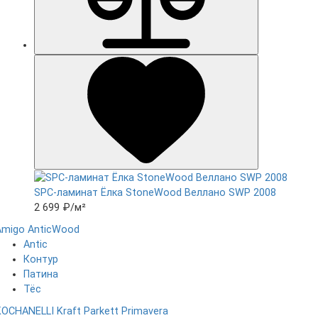
SPC-ламинат Ëлка StoneWood Веллано SWP 2008
2 699 ₽
/м²
Amigo
AnticWood
Antic
Контур
Патина
Тёс
KOCHANELLI
Kraft Parkett
Primavera