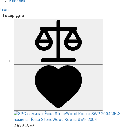
Классик
Union
Товар дня
SPC-
ламинат Ëлка StoneWood Коста SWP 2004
2 699 ₽
/м²