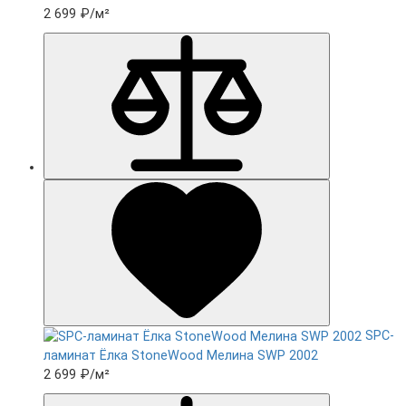
2 699 ₽
/м²
SPC-
ламинат Ëлка StoneWood Мелина SWP 2002
2 699 ₽
/м²