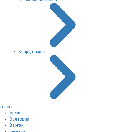
Кварц паркет
Amadei
Арфа
Валторна
Варган
Геликон