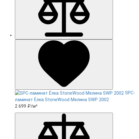
SPC-
ламинат Ëлка StoneWood Мелина SWP 2002
2 699 ₽
/м²