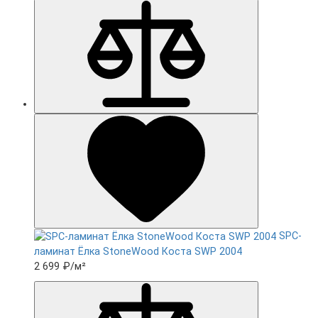
SPC-
ламинат Ëлка StoneWood Коста SWP 2004
2 699 ₽
/м²