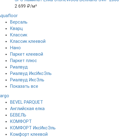
2 699 ₽
/м²
Aquafloor
Версаль
Кварц
Классик
Классик клеевой
Нано
Паркет клеевой
Паркет плюс
Риалвуд
Риалвуд ИксИксЭль
Риалвуд ИксЭль
Показать все
Fargo
BEVEL PARQUET
Английская елка
БЕВЕЛЬ
КОМФОРТ
КОМФОРТ ИксИксЭль
Комфорт клеевой