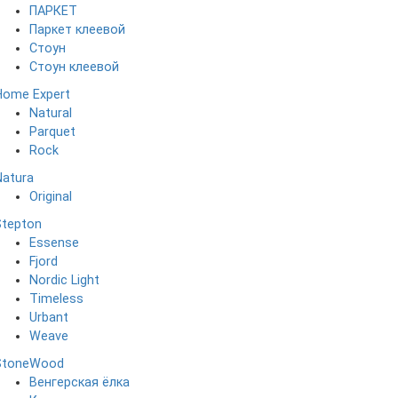
ПАРКЕТ
Паркет клеевой
Стоун
Стоун клеевой
Home Expert
Natural
Parquet
Rock
Natura
Original
Stepton
Essense
Fjord
Nordic Light
Timeless
Urbant
Weave
StoneWood
Венгерская ёлка