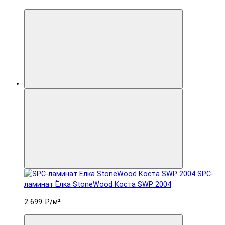
SPC-
ламинат Ëлка StoneWood Коста SWP 2004
2 699 ₽
/м²