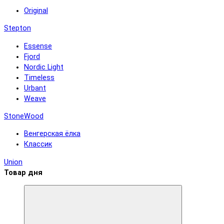
Original
Stepton
Essense
Fjord
Nordic Light
Timeless
Urbant
Weave
StoneWood
Венгерская ёлка
Классик
Union
Товар дня