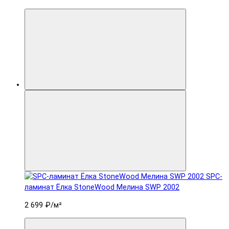
SPC-
ламинат Ëлка StoneWood Мелина SWP 2002
2 699 ₽
/м²