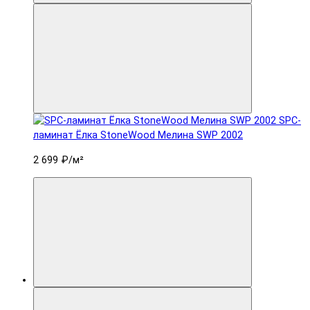
SPC-
ламинат Ëлка StoneWood Мелина SWP 2002
2 699 ₽
/м²