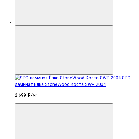
SPC-
ламинат Ëлка StoneWood Коста SWP 2004
2 699 ₽
/м²