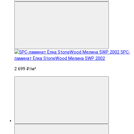
SPC-
ламинат Ëлка StoneWood Мелина SWP 2002
2 699 ₽
/м²