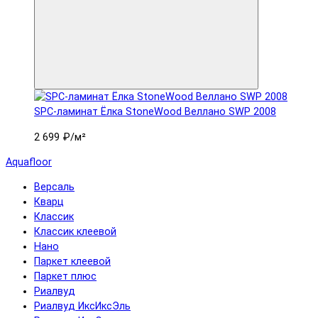
SPC-ламинат Ëлка StoneWood Веллано SWP 2008
2 699 ₽
/м²
Aquafloor
Версаль
Кварц
Классик
Классик клеевой
Нано
Паркет клеевой
Паркет плюс
Риалвуд
Риалвуд ИксИксЭль