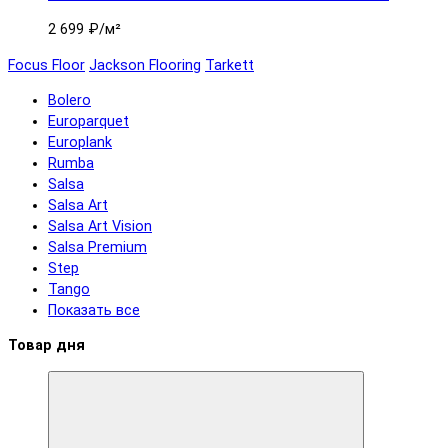
2 699 ₽
/м²
Focus Floor
Jackson Flooring
Tarkett
Bolero
Europarquet
Europlank
Rumba
Salsa
Salsa Art
Salsa Art Vision
Salsa Premium
Step
Tango
Показать все
Товар дня