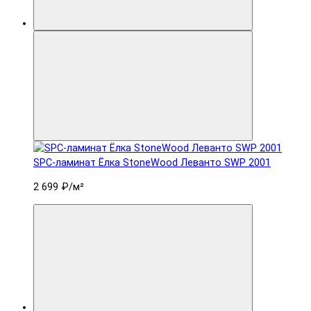
SPC-ламинат Ëлка StoneWood Леванто SWP 2001
2 699 ₽
/м²