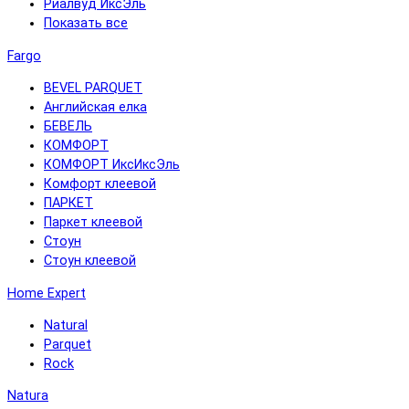
Риалвуд ИксЭль
Показать все
Fargo
BEVEL PARQUET
Английская елка
БЕВЕЛЬ
КОМФОРТ
КОМФОРТ ИксИксЭль
Комфорт клеевой
ПАРКЕТ
Паркет клеевой
Стоун
Стоун клеевой
Home Expert
Natural
Parquet
Rock
Natura