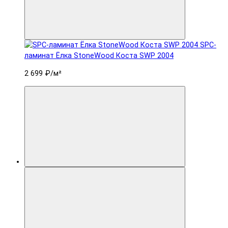
SPC-
ламинат Ëлка StoneWood Коста SWP 2004
2 699 ₽
/м²