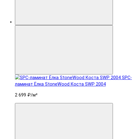
SPC-
ламинат Ëлка StoneWood Коста SWP 2004
2 699 ₽
/м²