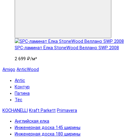
SPC-ламинат Ëлка StoneWood Веллано SWP 2008
2 699 ₽
/м²
Amigo
AnticWood
Antic
Контур
Патина
Тёс
KOCHANELLI
Kraft Parkett
Primavera
Английская елка
Инженерная доска 145 ширины
Инженерная доска 180 ширины