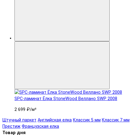
SPC-ламинат Ëлка StoneWood Веллано SWP 2008
2 699 ₽
/м²
Штучный паркет
Английская елка
Классик 5 мм
Классик 7 мм
Престиж
Французская елка
Товар дня