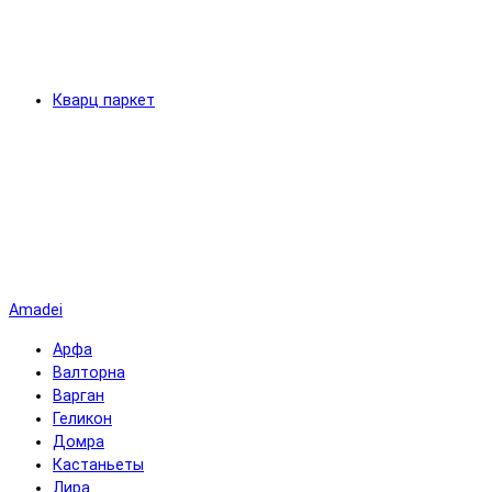
Кварц паркет
Amadei
Арфа
Валторна
Варган
Геликон
Домра
Кастаньеты
Лира