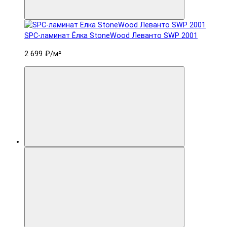
SPC-ламинат Ëлка StoneWood Леванто SWP 2001
2 699 ₽
/м²