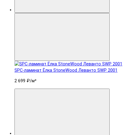
SPC-ламинат Ëлка StoneWood Леванто SWP 2001
2 699 ₽
/м²