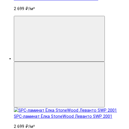
2 699 ₽
/м²
SPC-ламинат Ëлка StoneWood Леванто SWP 2001
2 699 ₽
/м²