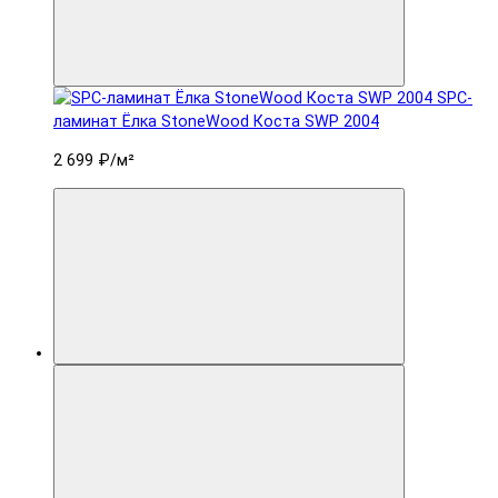
SPC-
ламинат Ëлка StoneWood Коста SWP 2004
2 699 ₽
/м²