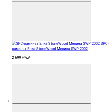
SPC-
ламинат Ëлка StoneWood Мелина SWP 2002
2 699 ₽
/м²