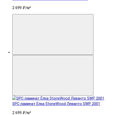
2 699 ₽
/м²
SPC-ламинат Ëлка StoneWood Леванто SWP 2001
2 699 ₽
/м²