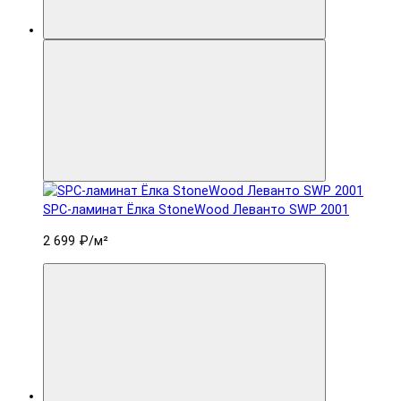
SPC-ламинат Ëлка StoneWood Леванто SWP 2001
2 699 ₽
/м²