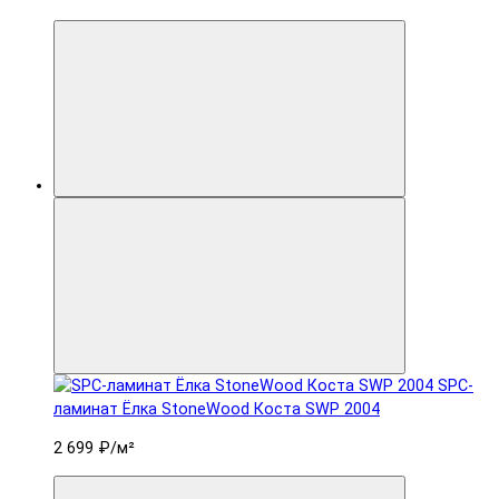
SPC-
ламинат Ëлка StoneWood Коста SWP 2004
2 699 ₽
/м²