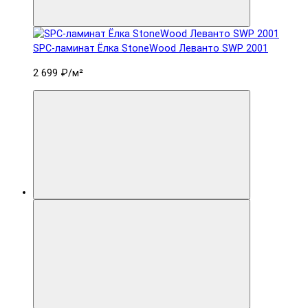
SPC-ламинат Ëлка StoneWood Леванто SWP 2001
2 699 ₽
/м²