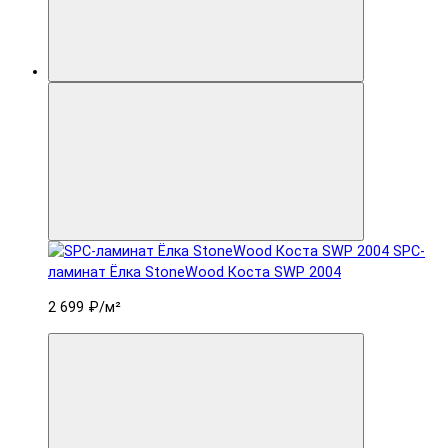
SPC-
ламинат Ëлка StoneWood Коста SWP 2004
2 699 ₽
/м²