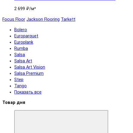
2 699 ₽
/м²
Focus Floor
Jackson Flooring
Tarkett
Bolero
Europarquet
Europlank
Rumba
Salsa
Salsa Art
Salsa Art Vision
Salsa Premium
Step
Tango
Показать все
Товар дня