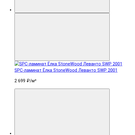
SPC-ламинат Ëлка StoneWood Леванто SWP 2001
2 699 ₽
/м²