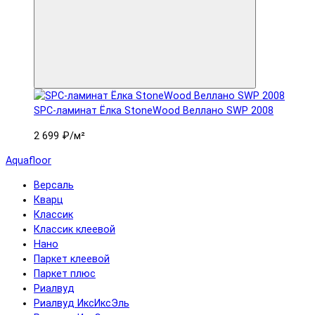
SPC-ламинат Ëлка StoneWood Веллано SWP 2008
2 699 ₽
/м²
Aquafloor
Версаль
Кварц
Классик
Классик клеевой
Нано
Паркет клеевой
Паркет плюс
Риалвуд
Риалвуд ИксИксЭль