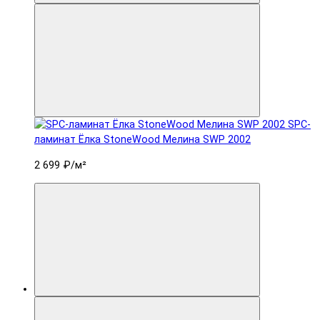
SPC-
ламинат Ëлка StoneWood Мелина SWP 2002
2 699 ₽
/м²