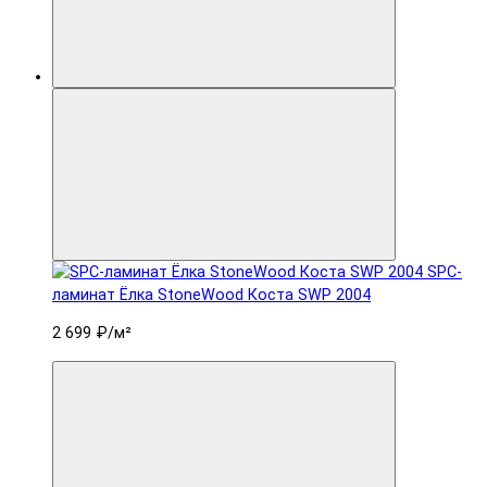
SPC-
ламинат Ëлка StoneWood Коста SWP 2004
2 699 ₽
/м²