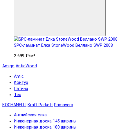
SPC-ламинат Ëлка StoneWood Веллано SWP 2008
2 699 ₽
/м²
Amigo
AnticWood
Antic
Контур
Патина
Тёс
KOCHANELLI
Kraft Parkett
Primavera
Английская елка
Инженерная доска 145 ширины
Инженерная доска 180 ширины