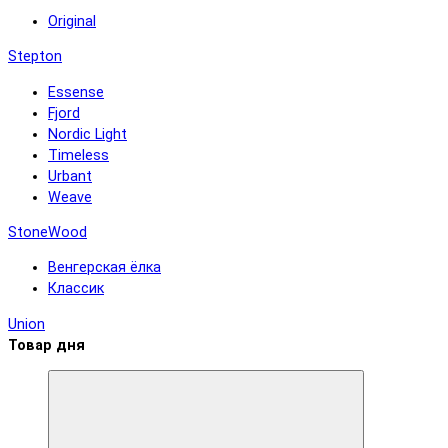
Original
Stepton
Essense
Fjord
Nordic Light
Timeless
Urbant
Weave
StoneWood
Венгерская ёлка
Классик
Union
Товар дня