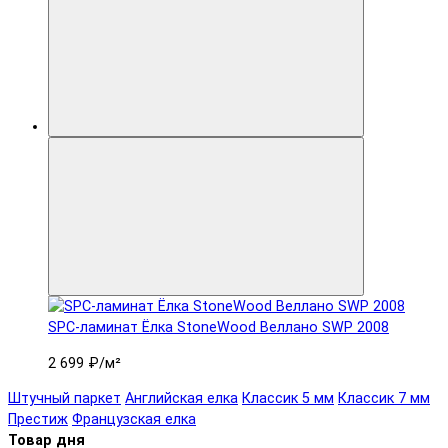
SPC-ламинат Ëлка StoneWood Веллано SWP 2008
2 699 ₽
/м²
Штучный паркет
Английская елка
Классик 5 мм
Классик 7 мм
Престиж
Французская елка
Товар дня