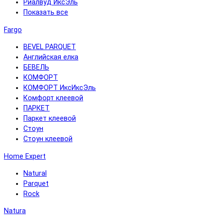
Риалвуд ИксЭль
Показать все
Fargo
BEVEL PARQUET
Английская елка
БЕВЕЛЬ
КОМФОРТ
КОМФОРТ ИксИксЭль
Комфорт клеевой
ПАРКЕТ
Паркет клеевой
Стоун
Стоун клеевой
Home Expert
Natural
Parquet
Rock
Natura