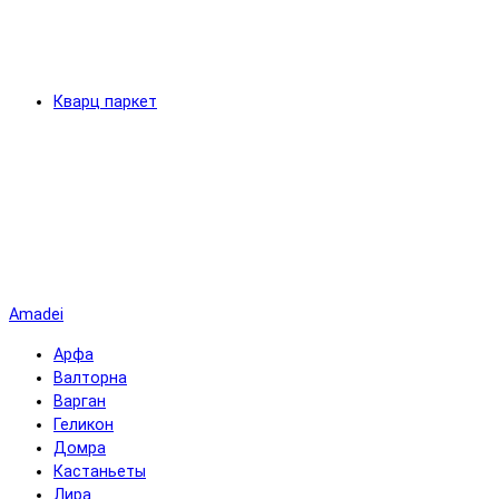
Кварц паркет
Amadei
Арфа
Валторна
Варган
Геликон
Домра
Кастаньеты
Лира