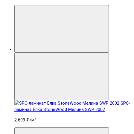
SPC-
ламинат Ëлка StoneWood Мелина SWP 2002
2 699 ₽
/м²