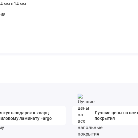
94 мм х 14 мм
бия
нтус в подарок к кварц
Лучшие цены на все
ниловому ламинату Fargo
покрытия