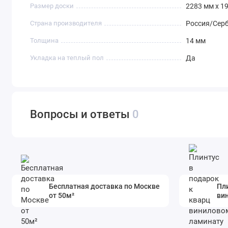
Размер доски
2283 мм х 1
Страна производителя
Россия/Сер
Толщина
14 мм
Укладка на теплый пол
Да
Вопросы и ответы
0
Бесплатная доставка по Москве
Пли
от 50м²
ви