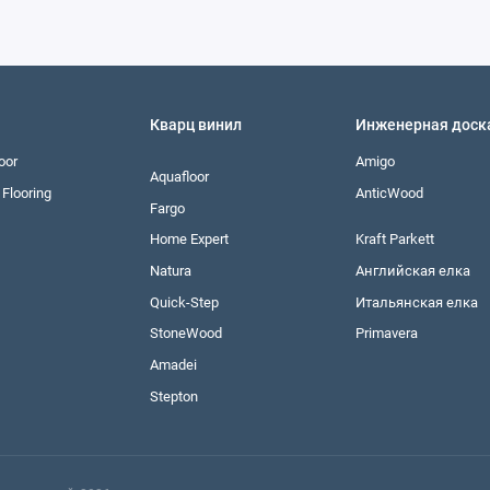
Кварц винил
Инженерная доск
oor
Amigo
Aquafloor
Flooring
AnticWood
Fargo
Home Expert
Kraft Parkett
Natura
Английская елка
Quick-Step
Итальянская елка
StoneWood
Primavera
Amadei
Stepton