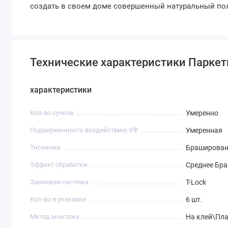
создать в своем доме совершенный натуральный по
Технические характеристики Паркет
характеристики
Кол-во сучков
Умеренно
Подверженность воздействию УФ
Умеренная
Тиснение
Браширован
Эффект обработки
Среднее Бр
Замковая система
T-Lock
Кол-во в упаковке
6 шт.
Метод монтажа
На клей\Пл