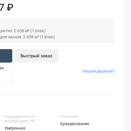
7 ₽
атно: 2.658 м² (1 упак)
я заказа: 2.658 м² (1 упак)
Быстрый заказ
пак
Нашли дешевле?
Подверженность
Тиснение
воздействию УФ
Браширование
Умеренная