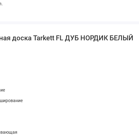
л.
ная доска Tarkett FL ДУБ НОРДИК БЕЛЫЙ
ие
аширование
авающая