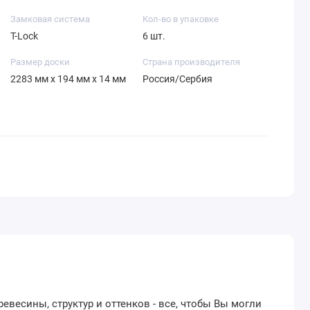
Замковая система
Кол-во в упаковке
T-Lock
6 шт.
Размер доски
Страна производителя
2283 мм х 194 мм х 14 мм
Россия/Сербия
весины, структур и оттенков - все, чтобы Вы могли