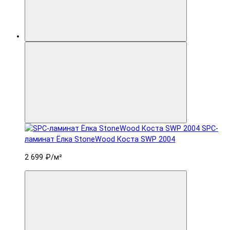
SPC-
ламинат Ëлка StoneWood Коста SWP 2004
2 699 ₽
/м²