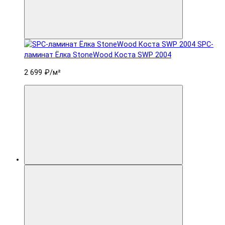
SPC-
ламинат Ëлка StoneWood Коста SWP 2004
2 699 ₽
/м²