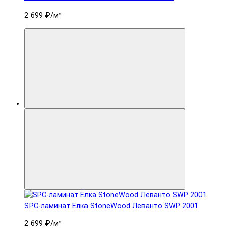
2 699 ₽
/м²
SPC-ламинат Ëлка StoneWood Леванто SWP 2001
2 699 ₽
/м²