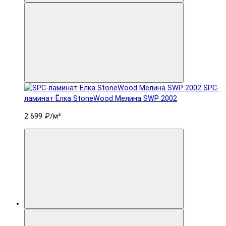
SPC-
ламинат Ëлка StoneWood Мелина SWP 2002
2 699 ₽
/м²