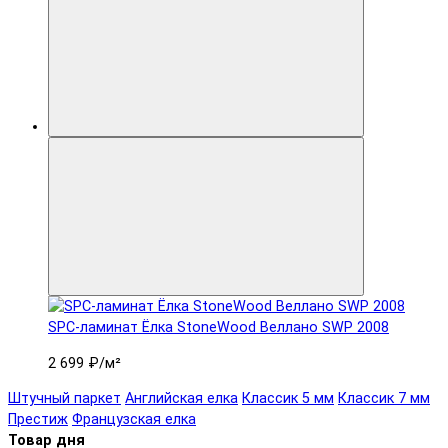
SPC-ламинат Ëлка StoneWood Веллано SWP 2008
2 699 ₽
/м²
Штучный паркет
Английская елка
Классик 5 мм
Классик 7 мм
Престиж
Французская елка
Товар дня