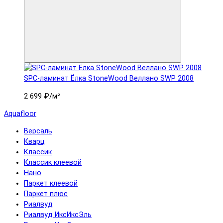
SPC-ламинат Ëлка StoneWood Веллано SWP 2008
2 699 ₽
/м²
Aquafloor
Версаль
Кварц
Классик
Классик клеевой
Нано
Паркет клеевой
Паркет плюс
Риалвуд
Риалвуд ИксИксЭль