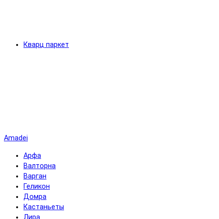
Кварц паркет
Amadei
Арфа
Валторна
Варган
Геликон
Домра
Кастаньеты
Лира