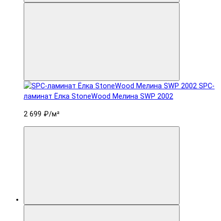
SPC-
ламинат Ëлка StoneWood Мелина SWP 2002
2 699 ₽
/м²