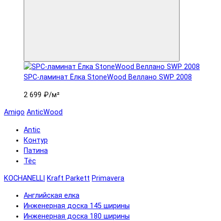
SPC-ламинат Ëлка StoneWood Веллано SWP 2008
2 699 ₽
/м²
Amigo
AnticWood
Antic
Контур
Патина
Тёс
KOCHANELLI
Kraft Parkett
Primavera
Английская елка
Инженерная доска 145 ширины
Инженерная доска 180 ширины