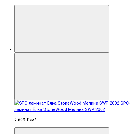
SPC-
ламинат Ëлка StoneWood Мелина SWP 2002
2 699 ₽
/м²