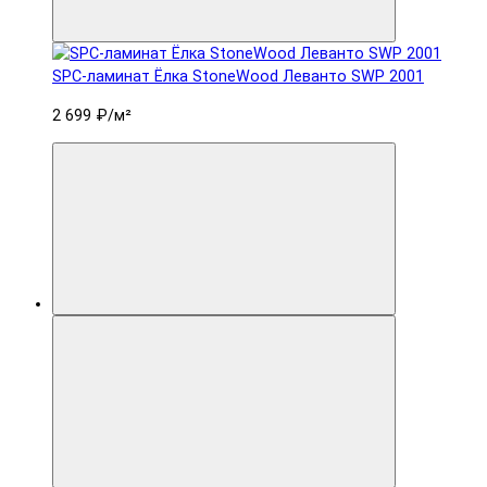
SPC-ламинат Ëлка StoneWood Леванто SWP 2001
2 699 ₽
/м²