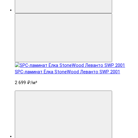
SPC-ламинат Ëлка StoneWood Леванто SWP 2001
2 699 ₽
/м²