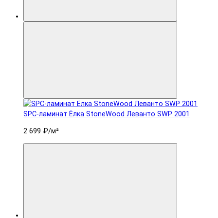
SPC-ламинат Ëлка StoneWood Леванто SWP 2001
2 699 ₽
/м²