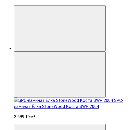
SPC-
ламинат Ëлка StoneWood Коста SWP 2004
2 699 ₽
/м²