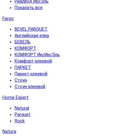
Риалвуд ИксЭль
Показать все
Fargo
BEVEL PARQUET
Английская елка
БЕВЕЛЬ
КОМФОРТ
КОМФОРТ ИксИксЭль
Комфорт клеевой
ПАРКЕТ
Паркет клеевой
Стоун
Стоун клеевой
Home Expert
Natural
Parquet
Rock
Natura