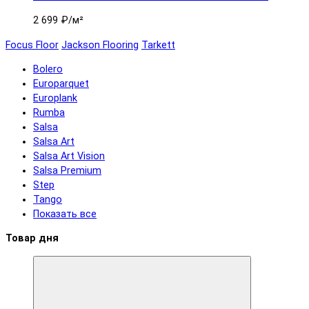
2 699 ₽
/м²
Focus Floor
Jackson Flooring
Tarkett
Bolero
Europarquet
Europlank
Rumba
Salsa
Salsa Art
Salsa Art Vision
Salsa Premium
Step
Tango
Показать все
Товар дня