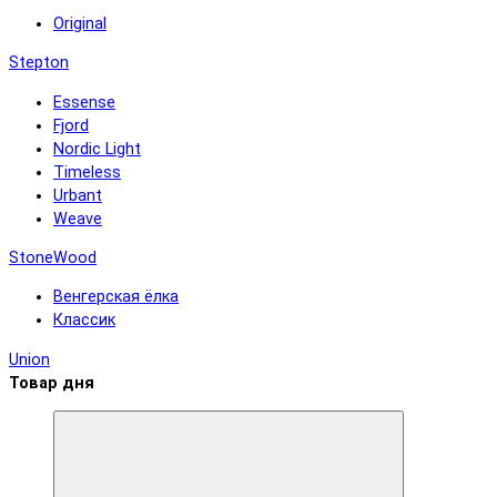
Original
Stepton
Essense
Fjord
Nordic Light
Timeless
Urbant
Weave
StoneWood
Венгерская ёлка
Классик
Union
Товар дня