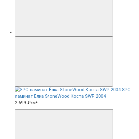
SPC-
ламинат Ëлка StoneWood Коста SWP 2004
2 699 ₽
/м²