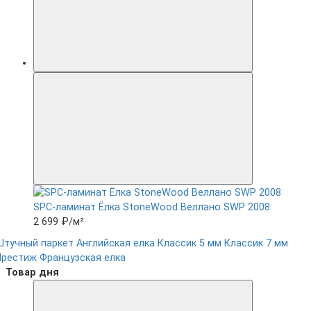
SPC-ламинат Ëлка StoneWood Веллано SWP 2008
2 699 ₽
/м²
Штучный паркет
Английская елка
Классик 5 мм
Классик 7 мм
Престиж
Французская елка
Товар дня