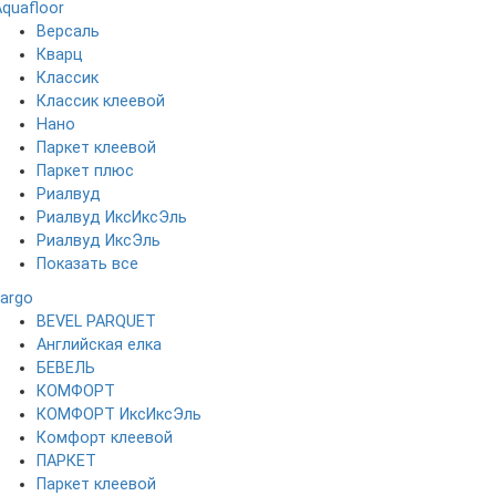
Aquafloor
Версаль
Кварц
Классик
Классик клеевой
Нано
Паркет клеевой
Паркет плюс
Риалвуд
Риалвуд ИксИксЭль
Риалвуд ИксЭль
Показать все
Fargo
BEVEL PARQUET
Английская елка
БЕВЕЛЬ
КОМФОРТ
КОМФОРТ ИксИксЭль
Комфорт клеевой
ПАРКЕТ
Паркет клеевой