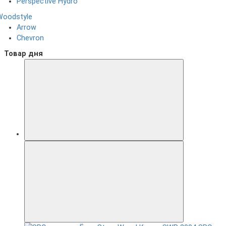
Perspective Hydro
Woodstyle
Arrow
Chevron
Товар дня