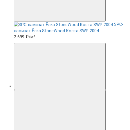
SPC-
ламинат Ëлка StoneWood Коста SWP 2004
2 699 ₽
/м²