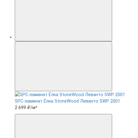
SPC-ламинат Ëлка StoneWood Леванто SWP 2001
2 699 ₽
/м²