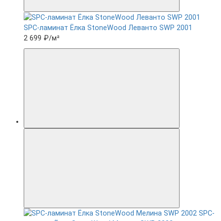
SPC-ламинат Ëлка StoneWood Леванто SWP 2001
2 699 ₽
/м²
SPC-