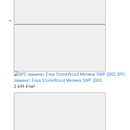
SPC-
ламинат Ëлка StoneWood Мелина SWP 2002
2 699 ₽
/м²