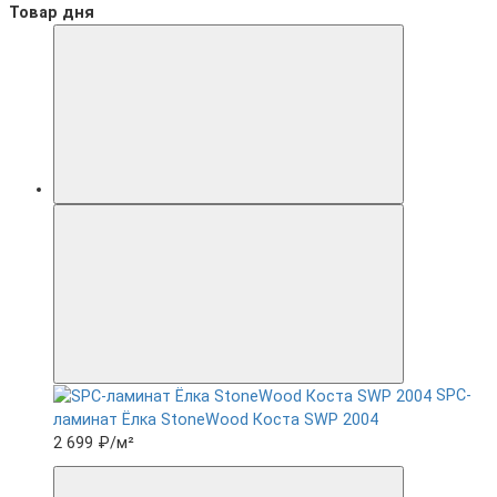
Товар дня
SPC-
ламинат Ëлка StoneWood Коста SWP 2004
2 699 ₽
/м²