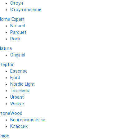
Стоун
Стоун клеевой
Home Expert
Natural
Parquet
Rock
Natura
Original
Stepton
Essense
Fjord
Nordic Light
Timeless
Urbant
Weave
StoneWood
Венгерская ёлка
Классик
Union