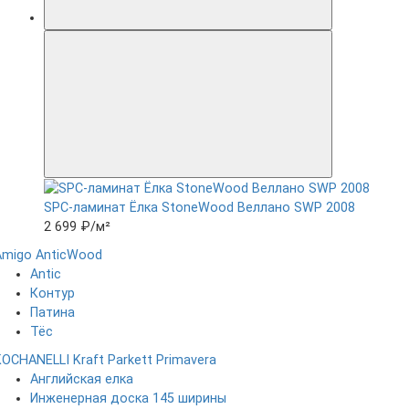
SPC-ламинат Ëлка StoneWood Веллано SWP 2008
2 699 ₽
/м²
Amigo
AnticWood
Antic
Контур
Патина
Тёс
KOCHANELLI
Kraft Parkett
Primavera
Английская елка
Инженерная доска 145 ширины