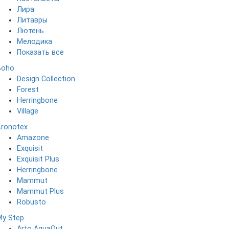
Лира
Литавры
Лютень
Мелодика
Показать все
Boho
Design Collection
Forest
Herringbone
Village
Kronotex
Amazone
Exquisit
Exquisit Plus
Herringbone
Mammut
Mammut Plus
Robusto
My Step
Arto AquaOut