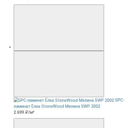
SPC-
ламинат Ëлка StoneWood Мелина SWP 2002
2 699 ₽
/м²