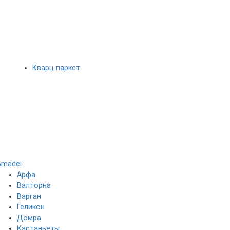
Кварц паркет
Amadei
Арфа
Валторна
Варган
Геликон
Домра
Кастаньеты