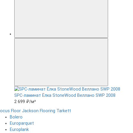
SPC-ламинат Ëлка StoneWood Веллано SWP 2008
2 699 ₽
/м²
ocus Floor
Jackson Flooring
Tarkett
Bolero
Europarquet
Europlank