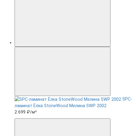
SPC-
ламинат Ëлка StoneWood Мелина SWP 2002
2 699 ₽
/м²